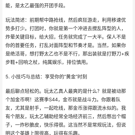
能，是太乙最强的开团手段。
玩法简述：前期帮中路抢线，然后疯狂游走，利用移速优
势多打少。打团时，你就是第一个冲进去搅乱阵型的人，
炸晕关键目标，给大招，任务就完成了一大半。保人不是
你的首要任务，打乱对面阵型和节奏才是。当然，如果你
是绝活哥，想打野太乙也不是不行，那出装就是打野刀+疾
步鞋+回响之杖，纯属娱乐，排位慎用。
5. 小技巧与总结：享受你的“黄金”时刻
最后聊点轻松的。玩太乙真人最爽的是什么？就是被动那
个加金币啊！这赛季S44，金币就是战斗力。你跟着队
友，尤其是射手，一起吃线，那金币涨得跟流水似的。我
有个朋友，玩太乙辅助经常全场经济前三，然后憋出个帽
子，一炸秒脆皮，快乐得很。这当然不是常规玩法，但说
明这个英雄上限很高，玩得有乐趣。