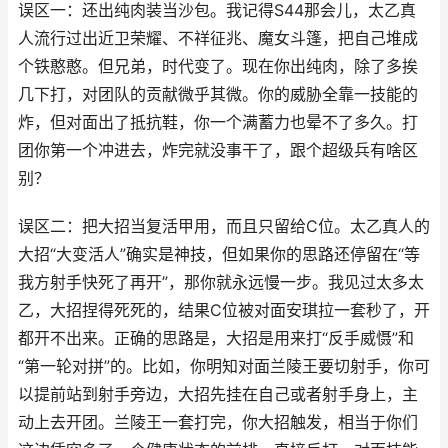
误区一：还出纯肉装当沙包。我记得S44那会儿，太乙真
人流行过出近卫荣耀、不祥征兆、魔女斗篷，把自己堆成
个铁憨憨。但兄弟，时代变了。现在你出纯肉，除了多挨
几下打，对团队的贡献微乎其微。你的威胁全靠一技能的
炸，但对面出了抵抗鞋，你一个满蓄力也晕不了多久。打
团你第一个冲进去，炸完就没事干了，跟个超级兵有啥区
别？
误区二：把大招当复活甲用，而且只留给C位。太乙真人的
大招“大变活人”确实是神技，但如果你的思路还停留在“等
我方射手快死了再开”，那你就永远慢一步。我见过太多太
乙，大招捏得死死的，结果C位被对面安琪拉一套秒了，开
都开不出来。正确的思路是，大招是用来打“反手威慑”和
“第一轮对拼”的。比如，你明知对面兰陵王要切射手，你可
以提前站到射手旁边，大招先挂在自己或者射手身上，主
动上去开团。兰陵王一套打完，你大招触发，相当于你们