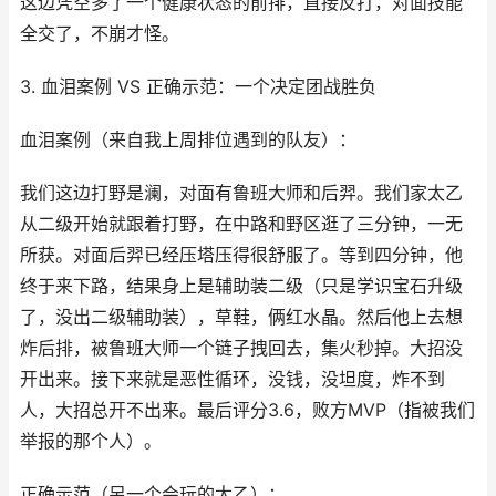
这边凭空多了一个健康状态的前排，直接反打，对面技能
全交了，不崩才怪。
3. 血泪案例 VS 正确示范：一个决定团战胜负
血泪案例（来自我上周排位遇到的队友）：
我们这边打野是澜，对面有鲁班大师和后羿。我们家太乙
从二级开始就跟着打野，在中路和野区逛了三分钟，一无
所获。对面后羿已经压塔压得很舒服了。等到四分钟，他
终于来下路，结果身上是辅助装二级（只是学识宝石升级
了，没出二级辅助装），草鞋，俩红水晶。然后他上去想
炸后排，被鲁班大师一个链子拽回去，集火秒掉。大招没
开出来。接下来就是恶性循环，没钱，没坦度，炸不到
人，大招总开不出来。最后评分3.6，败方MVP（指被我们
举报的那个人）。
正确示范（另一个会玩的太乙）：