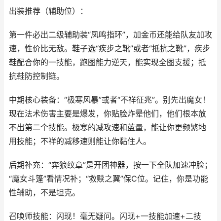
出装推荐（辅助位）：
第一件必出二级辅助装“凤鸣指环”，加金币还能给队友加攻
速，性价比无敌。鞋子选“疾步之靴”或者“抵抗之靴”，疾步
鞋配合你的一技能，跑图能力逆天，能实现全图支援；抵
抗鞋防控制链。
中期核心装备：“极寒风暴”或者“不祥征兆”。别先出魔女！
现在法术伤害主要是爆发，你贴脸炸晕他们，他们根本放
不出第二个技能。极寒的减攻速和蓝量，能让你更频繁地
用技能；不祥的减移速则能让你黏住人。
后期补充：“奔狼纹章”是开团神器，按一下全队加速冲脸；
“魔女斗篷”看情况补；“救赎之翼”保C位。记住，你是功能
性辅助，不是坦克。
召唤师技能：闪现！毫无疑问。闪现+一技能加速+二技