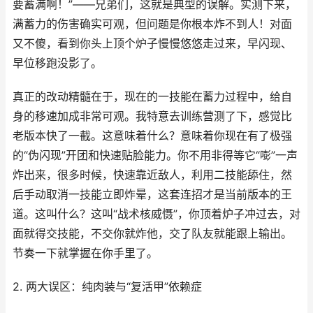
要蓄满啊！”——兄弟们，这就是典型的误解。实测下来，
满蓄力的伤害确实可观，但问题是你根本炸不到人！对面
又不傻，看到你头上顶个炉子慢慢悠悠走过来，早闪现、
早位移跑没影了。
真正的改动精髓在于，现在的一技能在蓄力过程中，给自
身的移速加成非常可观。我特意去训练营测了下，感觉比
老版本快了一截。这意味着什么？意味着你现在有了极强
的“伪闪现”开团和快速贴脸能力。你不用非得等它“嘭”一声
炸出来，很多时候，快速靠近敌人，利用二技能舔住，然
后手动取消一技能立即炸晕，这套连招才是当前版本的王
道。这叫什么？这叫“战术核威慑”，你顶着炉子冲过去，对
面就得交技能，不交你就炸他，交了队友就能跟上输出。
节奏一下就掌握在你手里了。
2. 两大误区：纯肉装与“复活甲”依赖症