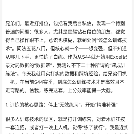
兄弟们，最近打排位，包括看我后台私信，发现一个特别
普遍的问题：很多人，尤其是星耀钻石段位的朋友，都觉
得自己操作跟不上，意识也模糊，就到处问“该怎么训练技
术”。问法五花八门，但核心就一个——想变强，但不知道
从哪儿下手，更怕练了白练。作为从S44就开始用Excel记
录对局数据的“数据帝”，我测过不下二十种所谓的“速成训
练法”。今天我就用实打实的数据和踩坑经验，给兄弟们扒
一扒，在当前S44赛季，到底怎么训练技术才是高效且不
走弯路的。信我，练完这套，上分效率能提一大截。
1. 训练的核心思路：停止“无效练习”，开始“精准补强”
很多人训练技术的误区，就是打开训练营，对着木桩狂按
一套连招，或者打一晚上人机，觉得“练了就行”。我最近实