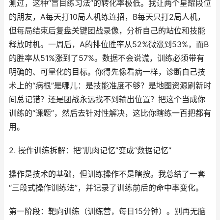
测过，这种“盲目练习法”的转化率极低。我让两个星耀段位
的朋友，A每天打10局人机练连招，B每天只打2局人机，
但每局结束后复盘关键团战录像，分析自己的站位和技能
释放时机。一周后，A的排位胜率从52%微涨到53%，而B
的胜率从51%涨到了57%。数据不会说谎，训练必须带有
明确的、可量化的目标。你得先像看病一样，诊断自己技
术上的“病根”是哪儿：是技能准度不够？是地图资源刷新时
间总记错？还是团战永远找不到输出位置？把这个当成你
训练的“课题”，然后去针对性解决，这比你瞎练一百把都有
用。
2. 操作训练拆解：把“肌肉记忆”变成“数据记忆”
操作是技术的基础，但训练操作不是瞎按。我总结了一套
“三段式操作训练法”，并记录了训练前后的命中率变化。
第一阶段：靶向训练（训练营，每日15分钟）。别再无脑