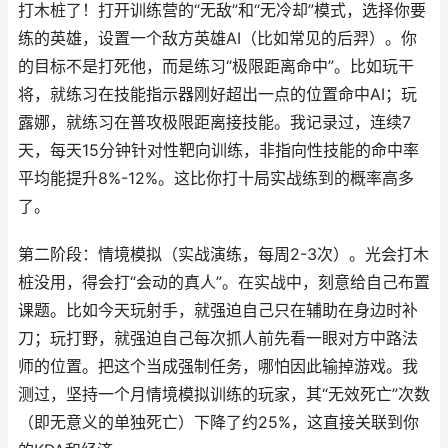
打木桩了！打开训练营的“无敌”和“无冷却”模式，选择你要
练的英雄，设置一个敌方英雄AI（比如常见的后羿）。你
的目标不是打死他，而是练习“极限距离命中”。比如玩干
将，就练习在技能指示器刚好超出一点的位置命中AI；玩
露娜，就练习在普攻极限距离接技能。我记录过，连续7
天，每天15分钟针对性靶向训练，非指向性技能的命中率
平均能提升8%-12%。这比你打十局实战练到的概率高多
了。
第二阶段：情境模拟（实战演练，每周2-3次）。光会打木
桩没用，得会打“会动的真人”。在实战中，刻意给自己布置
课题。比如今天玩射手，就强迫自己只在辅助在身边时补
刀；玩打野，就强迫自己每次抓人前先看一眼对方中路法
师的位置。把这个当成强制任务，哪怕因此输掉游戏。我
测过，坚持一个月情境模拟训练的玩家，其“无效死亡”次数
（即无意义的单独死亡）下降了约25%，这直接关联到你