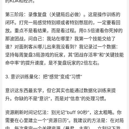
的KDA和经济。
第三阶段：录像复盘（关键局后必做）。这是操作训练的
闭环。打完一局感觉特别顺或者特别憋屈的，一定要看回
放。重点不是看结果，而是看过程。用0.5倍速看你死掉的
那波团战，问自己：我站在哪里？我第一个技能交给了
谁？对面刺客从哪儿出来我没看到？我记录过一个数据：
坚持每周复盘3局游戏的玩家，其“团战存活率”和“关键技能
命中率”的提升速度，是不复盘玩家的2倍左右。
3. 意识训练量化：把“感觉”变成“习惯”
意识这东西最玄学，但它其实也能通过数据化训练来提
升。你缺的不是“意识”，而是对“信息”的处理习惯。
资源刷新时间记忆法：别光记“buff 90秒”，这太粗略。你
需要在心里建立一个“资源日历”。我建议的方法是：在对局
中，每次拿完一个关键资源（暴君、主宰），立刻记下游