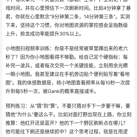
戏时间，并在心里预估下一次刷新时间。比如4分钟拿了暴
君，你就在心里默念“9分钟第二条，14分钟第三条”。实测
下来，坚持这个习惯，你对地图资源的掌控感会呈指数级
上升，抢龙成功率能提升30%以上。
小地图扫视频率训练：你是不是经常被草里蹲出来的老六
秒了？因为你小地图看得不够勤。给自己定个硬指标：每
补完一波兵，或者每次交完一个关键技能，立刻用余光瞟
一眼小地图。我甚至建议在手机旁边贴个便利贴写着“看地
图”。我的体感数据是，将小地图查看频率从每10秒一次提
升到每5秒一次，被Gank的概率直接减半。
预判练习：从“猜”到“算”。不要只猜对手下一步要干嘛，要
猜他“为什么”要这么干。比如对面打野出现在上路，你立刻
推算：他红开还是蓝开？他的下一个野区刷新点在哪儿？
他可能往下刷还是继续抓中？这个思考过程，就是在用逻