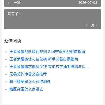
« 上一篇
2026-07-03
没有了！
下一篇 »
延伸阅读
王者荣耀战队转让规则 S44赛季实战避坑指南
王者荣耀微信礼包兑换 新手必看白嫖指南
王者荣耀凰求凰多少钱 零氪玄学抽奖思路与保底计算
无畏契约命苦文案推荐
和平精英里怎么获得柳枝
暗区突围怎么点进去