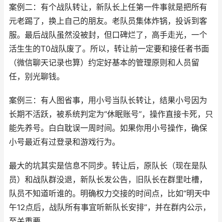
案例二：有个战队转让，新队长上任第一件事就是把所有
元老踢了，换上自己的朋友。老队员集体炸锅，投诉到客
服。最后战队虽然没被封，但口碑烂了，高手走光，一个
活生生的T0战队废了。所以，转让前一定要和接任者书面
（微信聊天记录也算）约定好基本的管理原则和人员留
任，别光聊钱。
案例三：有人图省事，用小号当队长转让，结果小号因为
长期不活跃，被系统判定为“休眠账号”，操作直接卡死，只
能先养号。白白耽误一周时间。如果你用小号操作，确保
小号最近有过登录和游戏行为。
最大的坑其实是信息不同步。转让后，原队长（现在是队
员）和战队群没退，新队长发公告，旧队长在群里吐槽，
队员不知道听谁的。明确权力交接的时间点，比如“明天中
午12点后，战队所有事宜听新队长安排”，并在群内公示，
至关重要。