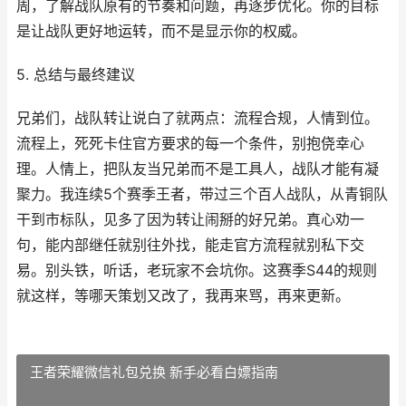
周，了解战队原有的节奏和问题，再逐步优化。你的目标
是让战队更好地运转，而不是显示你的权威。
5. 总结与最终建议
兄弟们，战队转让说白了就两点：流程合规，人情到位。
流程上，死死卡住官方要求的每一个条件，别抱侥幸心
理。人情上，把队友当兄弟而不是工具人，战队才能有凝
聚力。我连续5个赛季王者，带过三个百人战队，从青铜队
干到市标队，见多了因为转让闹掰的好兄弟。真心劝一
句，能内部继任就别往外找，能走官方流程就别私下交
易。别头铁，听话，老玩家不会坑你。这赛季S44的规则
就这样，等哪天策划又改了，我再来骂，再来更新。
王者荣耀微信礼包兑换 新手必看白嫖指南