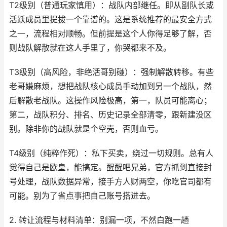
T2级别（普通玩家慎用）：战队内部继任。即从副队长或
活跃成员里提拔一个靠谱的。这是系统推荐的最安全方式
之一，流程相对顺畅。但前提是这个人你得足够了解，否
则战队解散就在这人手里了，你哭都来不及。
T3级别（高风险，非绝活哥别碰）：强制解散转移。有些
老哥嫌麻烦，想把战队核心成员手动加到另一个战队，然
后解散老战队。这操作风险极高，第一，队员可能离心；
第二，战队积分、排名、历史记录全部清零，跟新建没区
别。除非你的战队就是个空壳，否则血亏。
T4级别（纯粹作死）：私下买卖，绕过一切规则。总有人
觉得自己是欧皇，能搞定。醒醒吧兄弟，官方抓到直接封
号处理，战队数据异常，接手方人财两空，你吃官司都有
可能。别为了省点事把自己账号搭进去。
2. 转让流程与材料清单：别漏一项，不然白跑一趟