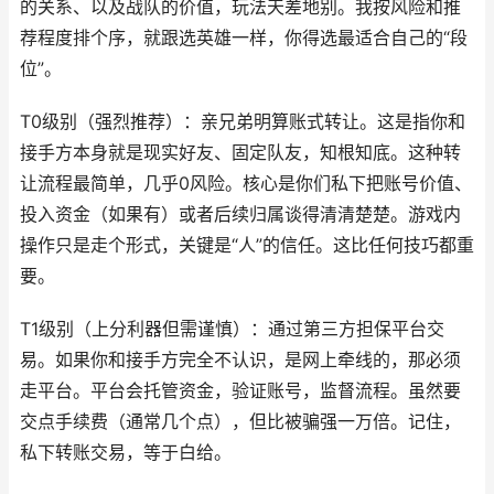
的关系、以及战队的价值，玩法天差地别。我按风险和推
荐程度排个序，就跟选英雄一样，你得选最适合自己的“段
位”。
T0级别（强烈推荐）：亲兄弟明算账式转让。这是指你和
接手方本身就是现实好友、固定队友，知根知底。这种转
让流程最简单，几乎0风险。核心是你们私下把账号价值、
投入资金（如果有）或者后续归属谈得清清楚楚。游戏内
操作只是走个形式，关键是“人”的信任。这比任何技巧都重
要。
T1级别（上分利器但需谨慎）：通过第三方担保平台交
易。如果你和接手方完全不认识，是网上牵线的，那必须
走平台。平台会托管资金，验证账号，监督流程。虽然要
交点手续费（通常几个点），但比被骗强一万倍。记住，
私下转账交易，等于白给。