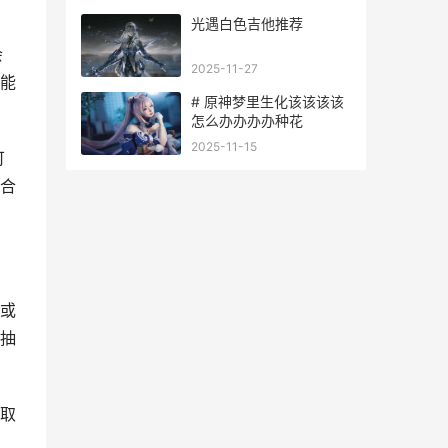
光遇白色吉他推荐
会
2025-11-27
能
# 原神梦里生化该该该该
怎么办办办办种花
2025-11-15
可
合
或
抽
取