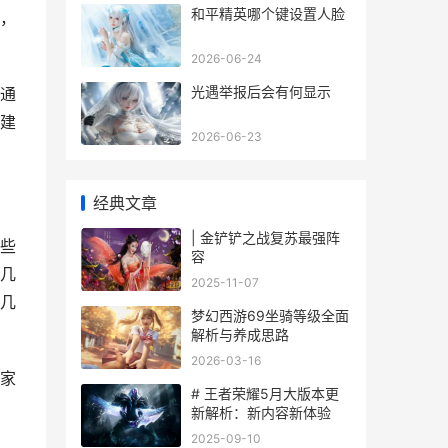
和平精英哪个键设置人脸
，
2026-06-24
光遇举报后会有何显示
通
建
2026-06-23
经典文章
| 金铲铲之战复苏最强阵
些
容
几
2025-11-07
几
梦幻西游69坐骑等级全面
解析与养成思路
2026-03-16
家
# 王者荣耀5月大版本更
新解析：新内容新体验
2025-09-10