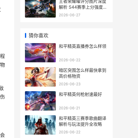
王者荣耀曜评分图片深度
解析 S44赛季上分强度与
发
玩法指南
2026-06-27
猜你喜欢
和平精英直播券怎么样领
程
2026-06-22
物
暗区突围怎么样最快拿到
高价格物资
2026-06-23
敌
和平精英何枪射速最好
伤
2026-06-21
和平精英三赛季歌曲翻译
解析与玩法提升全攻略
2026-06-22
会