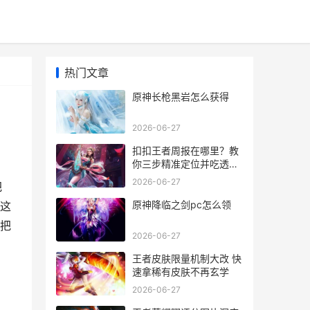
热门文章
原神长枪黑岩怎么获得
2026-06-27
扣扣王者周报在哪里？教
你三步精准定位并吃透数
据
2026-06-27
把
原神降临之剑pc怎么领
这
把
2026-06-27
王者皮肤限量机制大改 快
速拿稀有皮肤不再玄学
2026-06-27