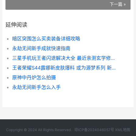
下一篇 »
延伸阅读
暗区突围怎么买卖装备详细攻略
永劫无间新手成就快速指南
三星手机玩王者闪退解决大全 最近亲测玄学修复法
王者荣耀S44露娜新皮肤爆料 或为源梦系列 新特效细节曝光
原神中丹炉怎么拍摄
永劫无间新手怎么入手
Copyright © 2024 All Rights Reserved.
琼ICP备2024046057号
XML地图