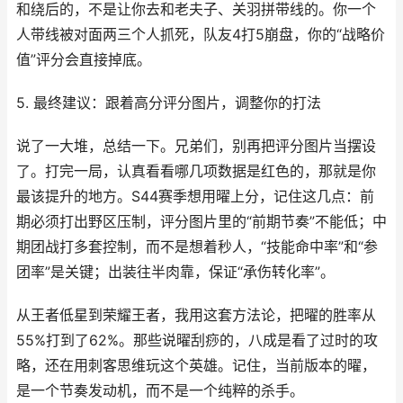
和绕后的，不是让你去和老夫子、关羽拼带线的。你一个
人带线被对面两三个人抓死，队友4打5崩盘，你的“战略价
值”评分会直接掉底。
5. 最终建议：跟着高分评分图片，调整你的打法
说了一大堆，总结一下。兄弟们，别再把评分图片当摆设
了。打完一局，认真看看哪几项数据是红色的，那就是你
最该提升的地方。S44赛季想用曜上分，记住这几点：前
期必须打出野区压制，评分图片里的“前期节奏”不能低；中
期团战打多套控制，而不是想着秒人，“技能命中率”和“参
团率”是关键；出装往半肉靠，保证“承伤转化率”。
从王者低星到荣耀王者，我用这套方法论，把曜的胜率从
55%打到了62%。那些说曜刮痧的，八成是看了过时的攻
略，还在用刺客思维玩这个英雄。记住，当前版本的曜，
是一个节奏发动机，而不是一个纯粹的杀手。