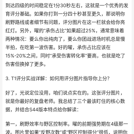
到达四级的时间稳定在1分30秒左右，这就是一个优秀的发
育评分基础。如果你打到一分四十秒甚至更久，那说明你
刷野路线或者细节有问题，评分图片在这一栏就会给你亮
红灯。另外，曜的“承伤占比”如果超过25%，通常意味着
两种情况：要么你出纯肉了，要么你团战进场时机总是慢
半拍，在吃第一波伤害。好的曜，承伤占比应该在
15%-20%之间，同时“承受伤害转化率”要高，也就是吃了
伤害但换掉了更多。
3. T1评分实战详解：如何用评分图片指导你上分？
好了，光说定位没用，咱们说点实在的。这张评分图片，
就是你最好的复盘老师。我总结了三个最该盯住的核心数
据，并结合S44版本特点给你解读：
第一，刷野效率与野区控制率。曜的前期强势期在4级那一
波。图片里如果“反野次数”或“野区控制得分”很低，说明你