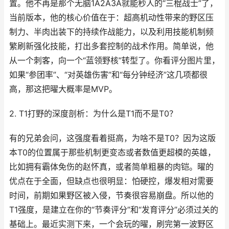
置。他不再是那个无脑1A2A3A就能秒人的“三棍战士”了，
当前版本，他的核心价值在于：超高机动性带来的野区压
制力、半肉出装下的持续作战能力，以及利用技能机制频
繁刷新强化技能，打出多套控制的战术作用。简单说，他
从一个刺客，向一个“蓝领野核”转型了。你看评分图片里，
如果“参团率”、“对英雄伤害”和“每分钟经济”这几项都很
高，那这把曜大概率是MVP。
2. T1打野的深度剖析：为什么是T1而不是T0？
有的兄弟会问，这强度看着挺高，为啥不是T0？因为这版
本T0的位置属于那些机制更变态或者数值更超模的英雄，
比如拥有霸体免伤的赵怀真，或者简单粗暴的肉铠。曜的
优点在于全面，但缺点也很明显：怕硬控，爆发相对需要
时间，前期如果野区被入侵，节奏很容易崩盘。所以他的
T1强度，是建立在你的“节奏评分”和“发育评分”必须过关的
基础上。最近实测下来，一个会玩的曜，刷完第一波野区