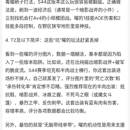
毒瘤刷子打法，S44这版本这么玩很容易被翻盘。正确做
法是，刷到一波经济后（通常是一个暗影战斧的小件），
立刻找机会打4v4的小规模团战。曜的1技能AOE伤害和2
技能多段控制，在野区狭窄地形里是神技。
4. T2及以下简评：这些“坑”曜的玩法赶紧丢掉
看到一些曜的评分图片，数据一塌糊涂，基本都是因为陷
入了一些版本陷阱。比如说，还在出纯输出暗影战斧+破军
的脆皮流。S44赛季坦克和半肉战士横行，你这套出装进
场秒不掉人，自己就蒸发了，评分图片里的“死亡次数”和
“承伤转化率”肯定惨不忍睹。强烈推荐现在的半肉出装：抵
抗鞋、暗影战斧、冰痕之握、不死鸟之眼（或魔女斗
篷）、暴烈之甲、反伤刺甲。这套出装有蓝有肉有伤害，
容错率高，评分各项数据都会比较均衡。
另外，最怕的就是“无脑带线单带”。曜的机动性是用来支援