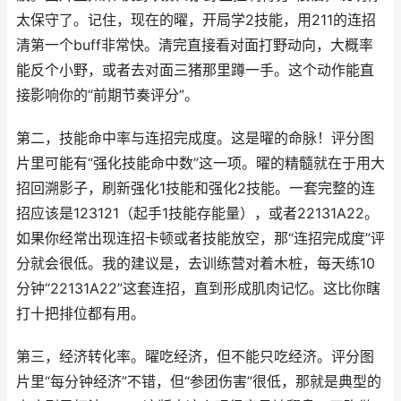
太保守了。记住，现在的曜，开局学2技能，用211的连招
清第一个buff非常快。清完直接看对面打野动向，大概率
能反个小野，或者去对面三猪那里蹲一手。这个动作能直
接影响你的“前期节奏评分”。
第二，技能命中率与连招完成度。这是曜的命脉！评分图
片里可能有“强化技能命中数”这一项。曜的精髓就在于用大
招回溯影子，刷新强化1技能和强化2技能。一套完整的连
招应该是123121（起手1技能存能量），或者22131A22。
如果你经常出现连招卡顿或者技能放空，那“连招完成度”评
分就会很低。我的建议是，去训练营对着木桩，每天练10
分钟“22131A22”这套连招，直到形成肌肉记忆。这比你瞎
打十把排位都有用。
第三，经济转化率。曜吃经济，但不能只吃经济。评分图
片里“每分钟经济”不错，但“参团伤害”很低，那就是典型的