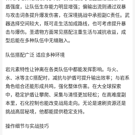
盾强度，让队伍生存能力明显增强；偏输出流则通过双暴
与攻击词条提升爆发伤害，在深境挑战中承担副C责任。武
器选择空间较大，既可走生活加成路线，也可考虑提升暴
击与爆伤。圣遗物方面常见搭配注重生活与减抗收益，成
型后能在多种队伍中无缝融入。
队伍搭配广泛 适应多种环境
岩元素特性让钟离在各类队伍中都能发挥影响。与火、
水、冰等主C搭配时，减抗与护盾可提升输出效率；与岩系
角色组合还能形成共鸣，强化整体伤害。在大全球探索
中，稳定护盾让攀爬、采集与清怪更加轻松；在高难度副
本里，石化控制也能改变战局走向。无论是速刷资源还是
挑战高层秘境，他都能提供稳定支持。
操作细节与实战技巧