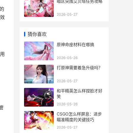
暗区突围艾贝塔任务攻略
的
2026-05-27
效
猜你喜欢
原神命座材料在哪搞
用
2026-05-26
打原神需要着急升级吗？
2026-05-27
和平精英怎么样捏脸才好
笑
2026-05-26
管
CSGO怎么样屏息：进步
瞄准精度的关键技巧
2026-05-27