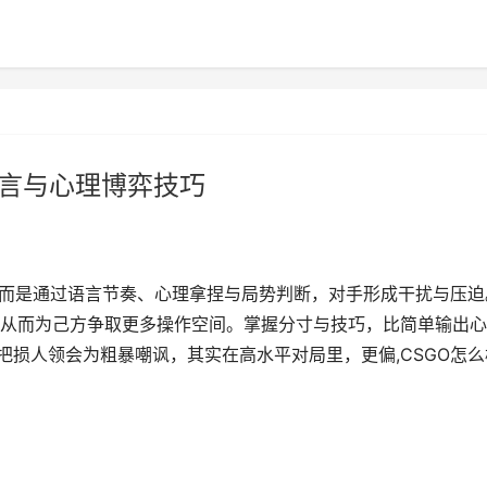
语言与心理博弈技巧
，而是通过语言节奏、心理拿捏与局势判断，对手形成干扰与压迫
从而为己方争取更多操作空间。掌握分寸与技巧，比简单输出心
把损人领会为粗暴嘲讽，其实在高水平对局里，更偏,CSGO怎么