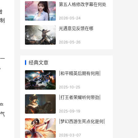
第五人格修改字幕在何处
增
2026-05-24
制
光遇意见反馈在哪
2026-05-26
一
经典文章
，
|和平精英后期有何用|
2025-10-25
|打王者荣耀听何带劲|
产
2025-09-19
气
|梦幻西游生死点化是何|
2026-03-07