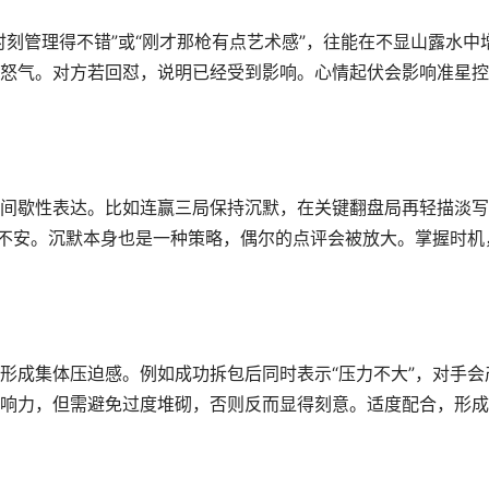
刻管理得不错”或“刚才那枪有点艺术感”，往能在不显山露水中
怒气。对方若回怼，说明已经受到影响。心情起伏会影响准星控
间歇性表达。比如连赢三局保持沉默，在关键翻盘局再轻描淡写
方不安。沉默本身也是一种策略，偶尔的点评会被放大。掌握时机
形成集体压迫感。例如成功拆包后同时表示“压力不大”，对手会
响力，但需避免过度堆砌，否则反而显得刻意。适度配合，形成