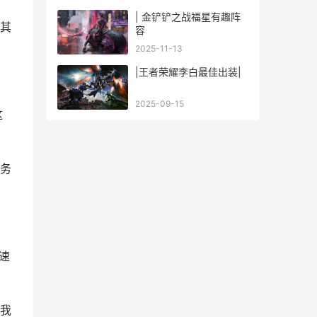
| 金铲铲之战福星有趣阵
其
容
2025-11-13
|王者荣耀李白最佳出装|
2025-09-15
这
务
速
我