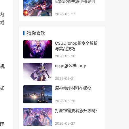
火影忍者手游小孩是何
内
2026-05-27
戏
猜你喜欢
CSGO bhop指令全解析
与实战技巧
2026-05-20
定
csgo怎么样carry
机
2026-05-21
如
原神命座材料在哪搞
2026-05-26
打原神需要着急升级吗？
作
2026-05-27