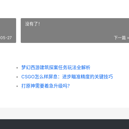
没有了！
-05-27
下一篇 
梦幻西游建筑探案任务玩法全解析
CSGO怎么样屏息：进步瞄准精度的关键技巧
打原神需要着急升级吗？