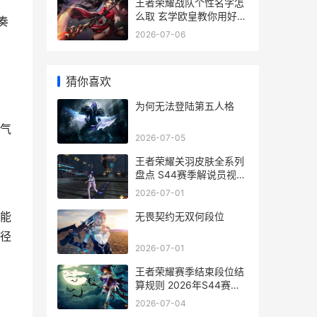
王者荣耀战队个性名字怎
么取 玄学欧皇教你用好名
奏
字赢在起跑线
2026-07-06
猜你喜欢
为何无法登陆第五人格
气
2026-07-05
王者荣耀关羽皮肤全系列
盘点 S44赛季解说员视角
深度解读
2026-07-01
能
无畏契约无双何段位
径
2026-07-01
王者荣耀赛季结束段位结
算规则 2026年S44赛季
实战详解
2026-07-04