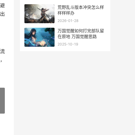
避
荒野乱斗版本冲突怎么样
样样样办
出
2026-01-28
万国觉醒如何打完部队留
在原地 万国觉醒思路
2025-10-19
流
，
»