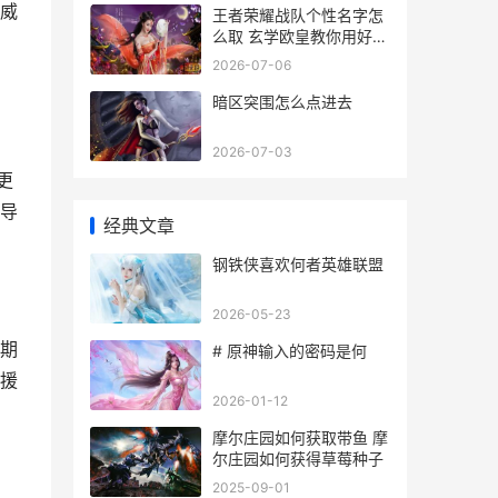
威
王者荣耀战队个性名字怎
么取 玄学欧皇教你用好名
字赢在起跑线
2026-07-06
暗区突围怎么点进去
2026-07-03
更
导
经典文章
钢铁侠喜欢何者英雄联盟
2026-05-23
期
# 原神输入的密码是何
援
2026-01-12
摩尔庄园如何获取带鱼 摩
尔庄园如何获得草莓种子
2025-09-01