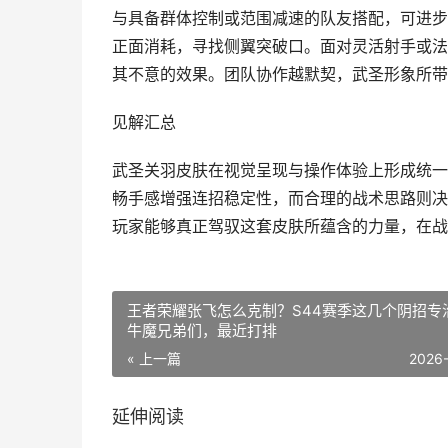
与具备群体控制或范围减速的队友搭配，可进步
正面消耗，寻找侧翼突破口。面对灵活射手或法
其不意的效果。团队协作越默契，武圣形象所带
见解汇总
武圣关羽皮肤在视觉呈现与操作体验上形成统一
畅手感增强连招稳定性，而合理的战术思路则决
玩家能够真正驾驭这套皮肤所蕴含的力量，在战
王者荣耀张飞怎么克制？S44赛季这几个阴招专
牛魔兄弟们，最近打排
« 上一篇
2026
延伸阅读