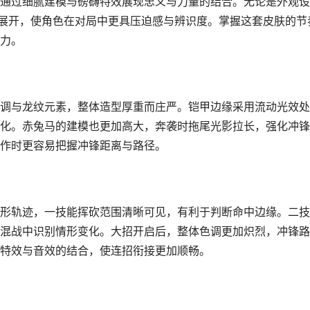
通过细腻建模与磅礴特效展现忠义与力量的结合。无论是外观设
题展开，使角色在对局中更具压迫感与辨识度。掌握这套皮肤的节
力。
调与龙纹元素，整体造型厚重而庄严。铠甲边缘采用流动光效处
化。赤兔马的建模也更加高大，奔袭时拖尾光影拉长，强化冲锋
作时更容易把握冲锋距离与路径。
形轨迹，一技能挥砍范围清晰可见，有利于判断命中边缘。二技
混战中识别情形变化。大招开启后，整体色调更加炽烈，冲锋路
特效与音效的结合，使连招衔接更加顺畅。