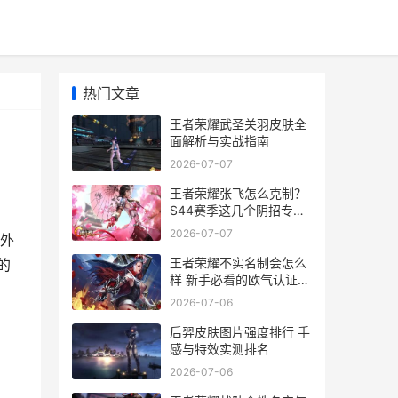
热门文章
王者荣耀武圣关羽皮肤全
面解析与实战指南
2026-07-07
王者荣耀张飞怎么克制？
S44赛季这几个阴招专治
喷子牛魔兄弟们，最近打
2026-07-07
外
排
王者荣耀不实名制会怎么
的
样 新手必看的欧气认证指
南
2026-07-06
后羿皮肤图片强度排行 手
感与特效实测排名
2026-07-06