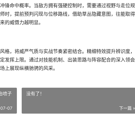
冲锋命中概率。当敌方拥有强硬控制时，需要通过视野与走位规
师时，提前预判闪现与位移路线，借助草丛隐藏意图，往能取得
来的威慑力越明显。
风格，将威严气质与实战节奏紧密结合。精细特效提升辨识度，
定发挥上限。通过对技能机制、出装思路与阵容配合的深入领会
场上展现纵横驰骋的风采。
治喷子
没有了！
-07-07
下一篇 