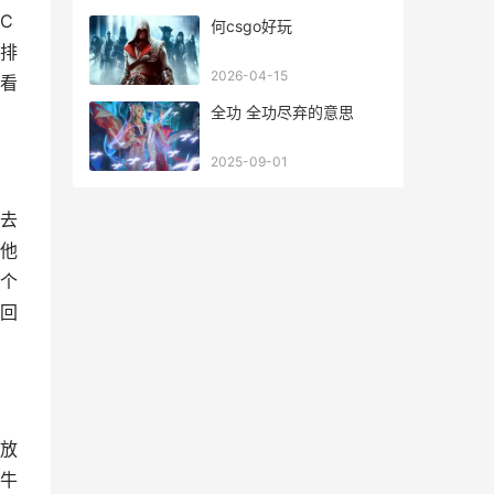
C
何csgo好玩
排
2026-04-15
看
全功 全功尽弃的意思
2025-09-01
去
他
个
回
放
牛