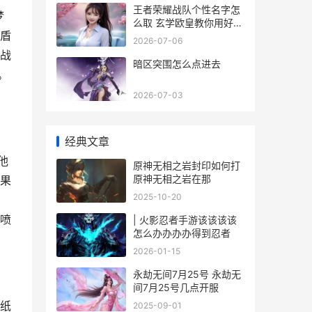
王者荣耀战队个性名字怎
梦
么取 玄学欧皇教你用好名
护盾
字赢在起跑线
2026-07-06
战
暗区突围怎么点进去
。
2026-07-03
经典文章
他
原神无相之岩封印如何打
原神无相之岩在那
果
2025-10-20
喷
| 火影忍者手游该该该该
怎么办办办办得到忍者
2026-01-15
永劫无间7月25号 永劫无
间7月25号几点开服
纸
2025-09-01