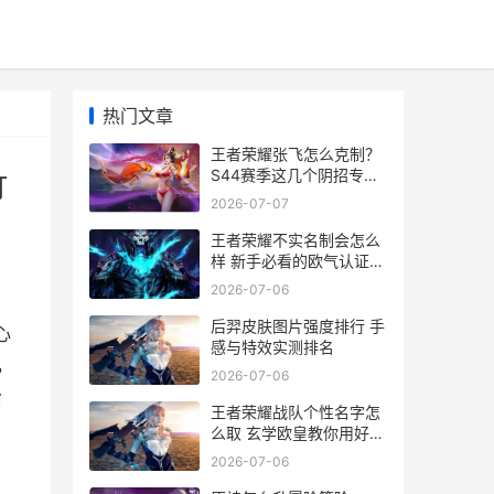
热门文章
王者荣耀张飞怎么克制？
S44赛季这几个阴招专治
打
喷子牛魔兄弟们，最近打
2026-07-07
排
王者荣耀不实名制会怎么
样 新手必看的欧气认证指
南
2026-07-06
后羿皮肤图片强度排行 手
心
感与特效实测排名
，
2026-07-06
治
王者荣耀战队个性名字怎
么取 玄学欧皇教你用好名
字赢在起跑线
2026-07-06