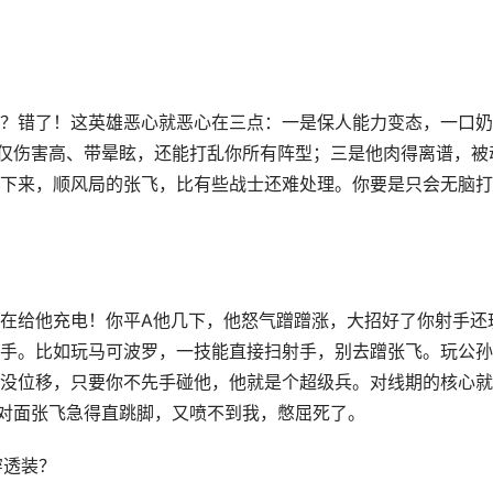
？错了！这英雄恶心就恶心在三点：一是保人能力变态，一口奶
仅伤害高、带晕眩，还能打乱你所有阵型；三是他肉得离谱，被
下来，顺风局的张飞，比有些战士还难处理。你要是只会无脑打
在给他充电！你平A他几下，他怒气蹭蹭涨，大招好了你射手还
手。比如玩马可波罗，一技能直接扫射手，别去蹭张飞。玩公孙
没位移，只要你不先手碰他，他就是个超级兵。对线期的核心就
，对面张飞急得直跳脚，又喷不到我，憋屈死了。
穿透装？