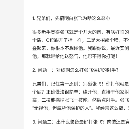
1. 兄弟们，先搞明白张飞为啥这么恶心
很多新手觉得张飞就是个开大的肉，有啥好怕的
个盾，C位跟开了挂一样；二是大招那个喷，不
叠起来，你根本不想碰他。我跟你说，最近实测
他，那就是给他送怒气，他巴不得你打呢！
2. 问题一：对线期怎么打张飞保护的射手？
兄弟们，记住第一原则：别碰张飞！你打他就是
个屁？正确做法很简单：绕开他，直接干他家射
离，二技能挡掉张飞一技能，然后点射手。张飞
“无视他，但威胁他保护的人”。我经常这么搞
3. 问题二：出什么装备最好打张飞？肉装还是