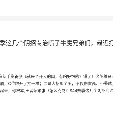
赛季这几个阴招专治喷子牛魔兄弟们，最近
很多新手觉得张飞就是个开大的肉，有啥好怕的？错了！这英雄恶
盾，C位跟开了挂一样；二是大招那个喷，不仅伤害高、带晕眩
起来，你根本,王者荣耀张飞怎么克制？S44赛季这几个阴招专