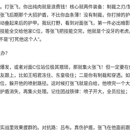
。打张飞，你出纯肉就是浪费钱！核心就两件装备：制裁之刃/
说，张飞后期那个大招护盾，不比你血条薄！没有制裁，你打掉的
动叠起来后的护甲。我玩打野，看到对面张飞，第一件必出暗影
技能全交给他家C位，等张飞把技能交完，他就是个没牙的老虎
不是“打死他这个人”。
么办？
爆发，或者对面C位站位极其猥琐，那就集火张飞！但一定要在
友跟上，比如王昭君冻住、东皇吸住；二是你有制裁和穿透。如
位，躲开他的喷射路径。这时候打张飞就是白给，他喷完一个大
护盾消失，再集火处理。记住团战铁律：喷子开大，全员拉扯；
实战里效果拔群的。对抗路：吕布。真伤护盾，张飞在他面前跟