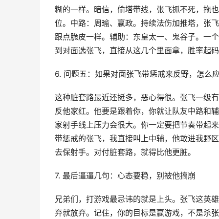
糊的一样。暗信，偷塔带线，张飞抓不死，拖也
位。中路：周瑜、嬴政。持续法伤加推塔，张飞
跟点脆皮一样。辅助：东皇太一、鬼谷子。一个
到对面选张飞，直接从这几个里面拿，胜率起码
6. 问题五：如果对面张飞带惩戒来反野，怎么
这种脏套路最近还挺多，恶心得很。张飞一级有
反他家红。他要是跟着你，你就让队友中路和辅
家射手线上压力会很大。你一定要把节奏带起来
带惩戒的张飞，我直接叫上中辅，他敢进我野区
去保射手。对付脏套路，就得比他更脏。
7. 最后逼逼几句：心态要稳，别被他搞崩
兄弟们，打游戏最忌讳的就是上头。张飞这英雄
弃就放弃。记住，你的目标是赢游戏，不是杀张