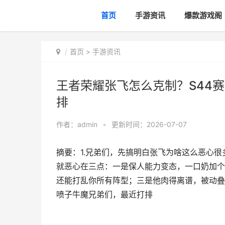
首页
手游资讯
爆款游戏阁
首页
>
手游资讯
王者荣耀张飞怎么克制？S44
排
作者：
admin
•
更新时间：2026-07-07
摘要：1.兄弟们，先搞明白张飞为啥这么恶心
就恶心在三点：一是保人能力变态，一口奶加个
还能打乱你所有阵型；三是他肉得离谱，被动叠
喷子牛魔兄弟们，最近打排