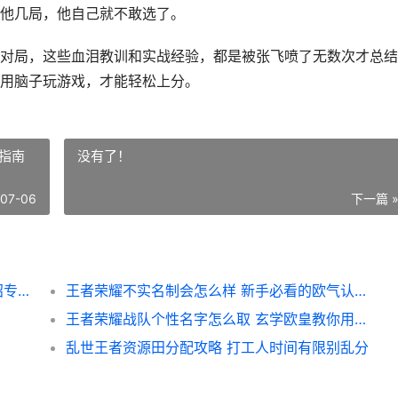
他几局，他自己就不敢选了。
对局，这些血泪教训和实战经验，都是被张飞喷了无数次才总结
用脑子玩游戏，才能轻松上分。
指南
没有了！
-07-06
下一篇 
王者荣耀张飞怎么克制？S44赛季这几个阴招专治喷子牛魔兄弟们，最近打排
王者荣耀不实名制会怎么样 新手必看的欧气认证指南
王者荣耀战队个性名字怎么取 玄学欧皇教你用好名字赢在起跑线
乱世王者资源田分配攻略 打工人时间有限别乱分