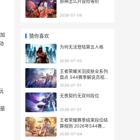
原神怎么升冒险等阶
2026-07-06
加
猜你喜欢
动
为何无法登陆第五人格
2026-07-05
王者荣耀关羽皮肤全系列
盘点 S44赛季解说员视角
深度解读
2026-07-01
玩
无畏契约无双何段位
是
2026-07-01
王者荣耀赛季结束段位结
算规则 2026年S44赛季
实战详解
2026-07-04