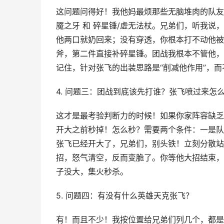
这问题问得好！我他妈最烦那些无脑堆肉的队友
魇之牙 和 碎星锤/虚无法杖。兄弟们，听我
他两口就奶回来；没有穿透，你根本打不动他被
斧，第二件直接补碎星锤。团战我根本不管他，
记住，针对张飞的出装思路是“削减他作用”，而
4. 问题三：团战到底该先打谁？张飞喷过来怎
这才是最考验判断力的时候！如果你家阵容缺乏
开大之前秒掉！怎么秒？需要两个条件：一是队
张飞已经开大了，兄弟们，别头铁！立刻分散站
招，怒气清空，反而变脆了。你等他大招结束，
子没大，集火秒杀。
5. 问题四：有没有什么英雄天克张飞？
有！而且不少！我按位置给兄弟们列几个，都是