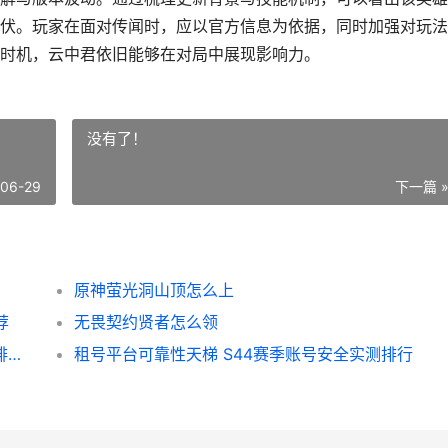
伏。玩家在面对传闻时，应以官方信息为依据，同时加强对玩法
时机，云中君依旧能够在对局中展现影响力。
没有了！
-06-29
下一篇 
原神萤光洞山顶怎么上
荐
无畏契约贤者怎么领
王者荣耀10000钻石怎么花最赚 S44性价比排行与避坑指南
租号平台可靠性天梯 S44赛季账号安全实测排行