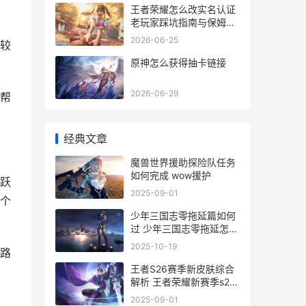
王者荣耀怎么改实名认证
老玩家踩坑指南与保姆级
教程
2026-06-25
较
原神怎么获得抽卡链接
2026-06-29
帮
经典文章
魔兽世界援助探险队任务
如何完成 wow援护
跃
2025-09-01
个
少年三国志零拖延篇如何
过 少年三国志零拖延怎么
过
2025-10-19
路
王者S26赛季新皮肤综合
解析 王者荣耀新赛季s22
赛季皮肤
2025-09-01