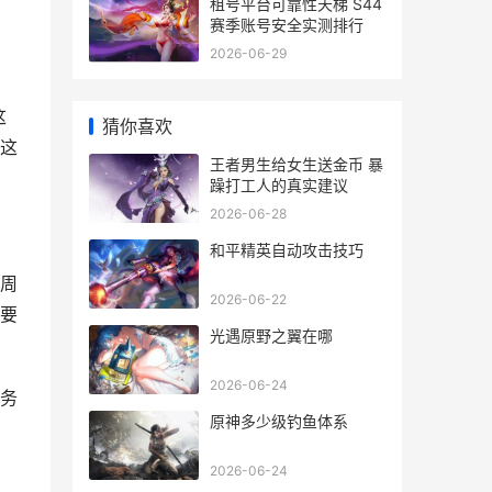
租号平台可靠性天梯 S44
赛季账号安全实测排行
2026-06-29
这
猜你喜欢
这
王者男生给女生送金币 暴
躁打工人的真实建议
2026-06-28
和平精英自动攻击技巧
周
2026-06-22
要
光遇原野之翼在哪
2026-06-24
务
原神多少级钓鱼体系
2026-06-24