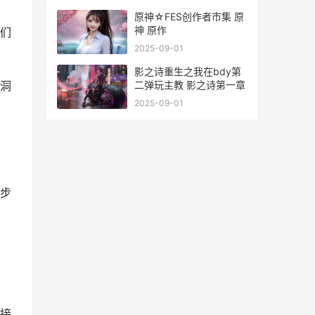
原神☆FES创作者市集 原
神 原作
们
2025-09-01
影之诗重生之我在bdy第
二弹玩主教 影之诗第一章
洞
2025-09-01
步
接