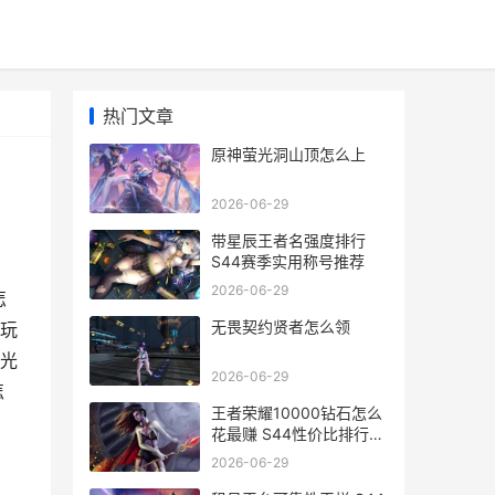
热门文章
原神萤光洞山顶怎么上
2026-06-29
带星辰王者名强度排行
S44赛季实用称号推荐
2026-06-29
怎
无畏契约贤者怎么领
玩
光
2026-06-29
怎
王者荣耀10000钻石怎么
花最赚 S44性价比排行与
避坑指南
2026-06-29