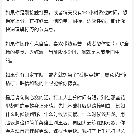
如果你是刚接触打野，或者每天只有1-2小时游戏时间，想
稳定上分，首推赵云。他简单，耐揍，适应性强，能让你
快速理解打野的节奏点。
如果你操作有点自信，喜欢带线运营，或者想体验“带飞”全
场的感觉，去练澜。当前版本S44，澜就是为节奏而生
的。
如果你有固定车队，或者就想当个“孤胆英雄”，愿意花时间
钻研，韩信和镜的上限能给你惊喜。
最后说句掏心窝的话，打工人上分时间有限，别在那些花
里胡哨的英雄身上死磕。先把基础打野思路搞明白，比如
什么时候该刷野、什么时候该支援、什么时候该开龙。用
赵云澜这种简单英雄上到王者，再回头去练露娜元歌，你
会发现自己理解更深，练得也更快。我打了上千把打野总