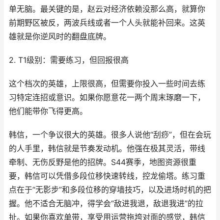
单无脑。最关键的是，赵云对经济依赖没那么高，就算你
前期野区被反，两波兵线或者一个人头就能补回来。这英
雄就是你逆风时的翻盘底牌。
2. T1级别：需要练习，但回报很高
这个档次的英雄，上限很高，但需要你投入一些时间去练
习特定连招或意识。如果你愿意花一两个周末琢磨一下，
他们能带你飞得更高。
韩信，一个争议很大的英雄。很多人说他“刮痧”，但在会玩
的人手里，韩信就是节奏发动机。他强在极其灵活，带线
牵制、无伤反野是他的招牌。S44赛季，地图资源很重
要，韩信可以凭借多段位移快速转线，控龙偷塔。练习重
点在于“无影步”和多段位移的穿墙技巧，以及进场时机的把
握。他不适合无脑冲，得学会“敌进我退，敌退我进”的拉
扯。如果你喜欢单带，享受用运营拖垮对面的感觉，韩信