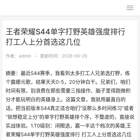
王者荣耀S44单字打野英雄强度排行
打工人上分首选这几位
作者：
admin
•
更新时间：2026-06-29
摘要：最近S44赛季，我看到太多打工人兄弟选打野，练
个露娜元歌，结果天天0-5，20分钟白干。兄弟们，咱们
时间有限，别浪费在那些需要三指操作、脑子里得跑微积
分才能玩明白的英雄身上。这篇文章，我就用最直白的
话，把当前版本S44真正适合咱们“没那么多时间练习”或者
“就想稳定上分”的单字打野英雄排个序，不整虚的，直接说
实战体验。1.T0级别：闭眼选，赢一半这个档次的英雄,王
者荣耀S44单字打野英雄强度排行 打工人上分首选这几位