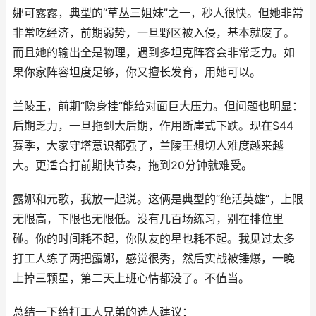
娜可露露，典型的“草丛三姐妹”之一，秒人很快。但她非常
非常吃经济，前期弱势，一旦野区被入侵，基本就废了。
而且她的输出全是物理，遇到多坦克阵容会非常乏力。如
果你家阵容坦度足够，你又擅长发育，用她可以。
兰陵王，前期“隐身挂”能给对面巨大压力。但问题也明显：
后期乏力，一旦拖到大后期，作用断崖式下跌。现在S44
赛季，大家守塔意识都强了，兰陵王想切人难度越来越
大。更适合打前期快节奏，拖到20分钟就难受。
露娜和元歌，我放一起说。这俩是典型的“绝活英雄”，上限
无限高，下限也无限低。没有几百场练习，别在排位里
碰。你的时间耗不起，你队友的星也耗不起。我见过太多
打工人练了两把露娜，感觉很秀，然后实战被锤爆，一晚
上掉三颗星，第二天上班心情都没了。不值当。
总结一下给打工人兄弟的选人建议：