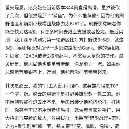
首先是澜，这英雄在当前版本S44简直是离谱。虽然被砍
了几次，但依然是那个“鲨鱼”。为什么推荐他？因为他的刷
野速度和前期小规模团战能力太BUG了。刷野快意味着你
能更快到达4级，有更多时间去线上支援或者控龙。最近实
测，我用澜平均刷完第一轮野区比对方打野快3-5秒，就这
3秒，足够你比对面早一步到边路发动Gank。他的连招相
对固定，12A3A或者2技能起手，不需要太复杂的操作。最
关键是，逆风局他也能单带牵制，偷龙能力一流。如果你
总感觉节奏跟不上，选澜，他能帮你把节奏带起来。
其次是赵云，我的“打工人御用打野”。这英雄为啥是T0？
一个字：稳。赵云的容错率是打野英雄里数一数二的。他
不像刺客那样进去出不来，半肉出装让他能抗能打。打团
时，你甚至可以不用想着切后排，就保着自家射手打，用
大招击飞突脸的敌人，效果拔群。出装就“暗影战斧+宗师
之力+反伤刺甲”那一套，铭文带“异变、鹰眼、隐匿”，简