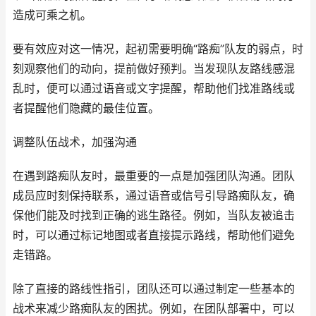
造成可乘之机。
要有效应对这一情况，起初需要明确“路痴”队友的弱点，时
刻观察他们的动向，提前做好预判。当发现队友路线感混
乱时，便可以通过语音或文字提醒，帮助他们找准路线或
者提醒他们隐藏的最佳位置。
调整队伍战术，加强沟通
在遇到路痴队友时，最重要的一点是加强团队沟通。团队
成员应时刻保持联系，通过语音或信号引导路痴队友，确
保他们能及时找到正确的逃生路径。例如，当队友被追击
时，可以通过标记地图或者直接提示路线，帮助他们避免
走错路。
除了直接的路线性指引，团队还可以通过制定一些基本的
战术来减少路痴队友的困扰。例如，在团队部署中，可以