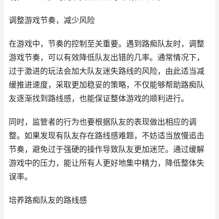
调整游戏节奏，减少风险
在游戏中，节奏的控制至关重要。遇到路痴队友时，调整
游戏节奏，可以有效降低队友出错的几率。通常情况下，
过于激进的玩法会加大队友迷失路线的风险，由此适当减
缓推进速度，采取更加稳妥的策略，不仅能够帮助路痴队
友逐渐找到路线感，也能保证整体游戏的顺利进行。
同时，监管者的行为也要根据队友的表现做出相应的调
整。如果发现有队友存在路线感难题，不妨适当放慢追击
节奏，避免过于强硬的操作导致队友更加迷茫。通过缓解
游戏中的压力，能让所有人更好地集中精力，降低整体失
误率。
培养路痴队友的路线感