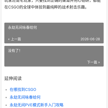
玩家还是老玩家，只要找到正确的渠道并用心钻研，都能
在CSGO的全球中体验到最纯粹的战术射击乐趣。
永劫无间咏春给何
« 上一篇
2026-06-28
没有了！
下一篇 »
延伸阅读
在哪找到CSGO
永劫无间咏春给何
永劫无间PVE模式新手入门攻略