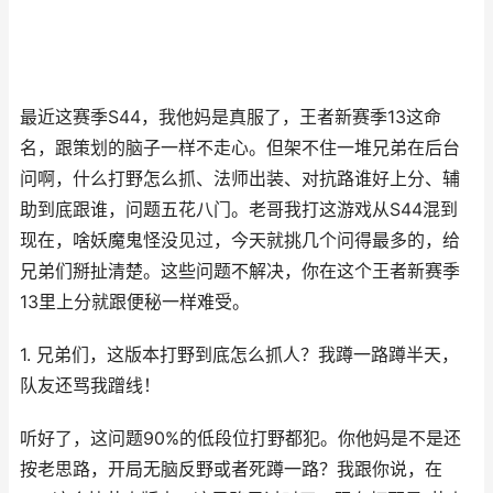
最近这赛季S44，我他妈是真服了，王者新赛季13这命
名，跟策划的脑子一样不走心。但架不住一堆兄弟在后台
问啊，什么打野怎么抓、法师出装、对抗路谁好上分、辅
助到底跟谁，问题五花八门。老哥我打这游戏从S44混到
现在，啥妖魔鬼怪没见过，今天就挑几个问得最多的，给
兄弟们掰扯清楚。这些问题不解决，你在这个王者新赛季
13里上分就跟便秘一样难受。
1. 兄弟们，这版本打野到底怎么抓人？我蹲一路蹲半天，
队友还骂我蹭线！
听好了，这问题90%的低段位打野都犯。你他妈是不是还
按老思路，开局无脑反野或者死蹲一路？我跟你说，在