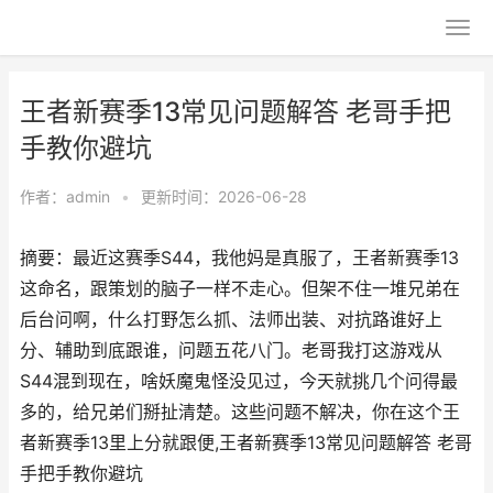
王者新赛季13常见问题解答 老哥手把
手教你避坑
作者：
admin
•
更新时间：2026-06-28
摘要：最近这赛季S44，我他妈是真服了，王者新赛季13
这命名，跟策划的脑子一样不走心。但架不住一堆兄弟在
后台问啊，什么打野怎么抓、法师出装、对抗路谁好上
分、辅助到底跟谁，问题五花八门。老哥我打这游戏从
S44混到现在，啥妖魔鬼怪没见过，今天就挑几个问得最
多的，给兄弟们掰扯清楚。这些问题不解决，你在这个王
者新赛季13里上分就跟便,王者新赛季13常见问题解答 老哥
手把手教你避坑