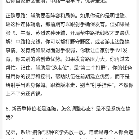
后你自家野区全崩，中路一塔早掉，优势全无。
正确思路：辅助要看阵容和局势。如果你玩的是明世隐、
瑶这种连体辅助，那前期可以跟射手确保发育。但如果是
张飞、牛魔、苏烈这种硬辅，开局帮中路抢线权才是最优
解！中路抢完线，你可以帮打野守野区，或者游走边路搞
事情。发育路如果对面射手很弱，你就让自家射手1V1发
育，你去别的路创造优势。如果发育路压力大，你再过去
帮忙。记住，辅助是“游走位”，是“第二个打野”，你的任务
是用你的视野和控制，帮助队伍在前期建立优势，而不是
给射手当贴身保姆。跟着版本走，别当“射手挂件”，不然你
上不了分还背锅。
5. 新赛季排位老是连跪，怎么调整心态？是不是系统在搞
我？
兄弟，系统“搞你”这种玄学先放一放。连跪是每个人都会遇