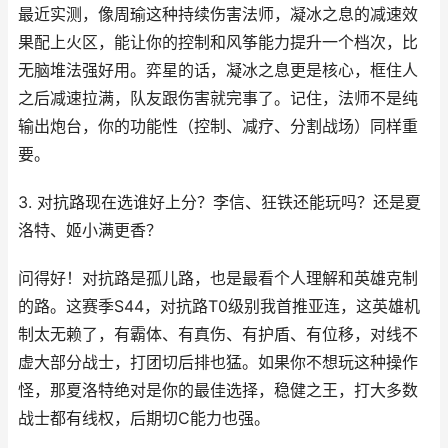
最近实测，像周瑜这种持续伤害法师，凝冰之息的减速效
果配上火区，能让你的控制和风筝能力提升一个档次，比
无脑堆法强好用。弈星的话，凝冰之息更是核心，框住人
之后减速拉满，队友跟伤害就完事了。记住，法师不是纯
输出炮台，你的功能性（控制、减疗、分割战场）同样重
要。
3. 对抗路现在选谁好上分？李信、狂铁还能玩吗？还是夏
洛特、姬小满更香？
问得好！对抗路是孤儿路，也是最看个人理解和英雄克制
的路。这赛季S44，对抗路T0级别我首推亚连，这英雄机
制太无赖了，有霸体、有真伤、有护盾、有位移，对线不
虚大部分战士，打团切后排也猛。如果你不想玩这种操作
怪，那夏洛特绝对是你的最佳选择，稳健之王，打大多数
战士都有线权，后期切C能力也强。