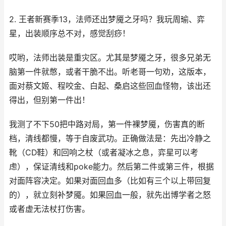
2. 王者新赛季13，法师还出梦魇之牙吗？我玩周瑜、弈
星，出装顺序总不对，感觉刮痧！
哎哟，法师出装是重灾区。尤其是梦魇之牙，很多兄弟无
脑第一件就憋，或者干脆不出。听老哥一句劝，这版本，
面对蔡文姬、程咬金、白起、桑启这些回血怪物，该出还
得出，但别第一件出！
我测了不下50把中路对局，第一件裸梦魇，伤害真的断
档，清线都慢，等于自废武功。正确做法是：先出冷静之
靴（CD鞋）和回响之杖（或者凝冰之息，弈星可以考
虑），保证清线和poke能力。然后第二件或第三件，根据
对面阵容决定。如果对面回血多（比如有三个以上带回复
的），就立刻补梦魇。如果回血一般，就先出博学者之怒
或者虚无法杖打伤害。