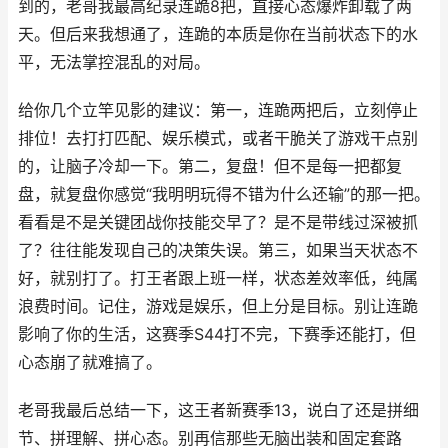
到的，老哥我最高纪录连跪8把，直接心态爆炸卸载了两
天。但后来我想通了，连跪的本质是你在当前状态下的水
平，无法掌控混乱的对局。
给你几个立竿见影的建议：第一，连跪两把后，立刻停止
排位！去打打匹配、娱乐模式，或者干脆关了游戏干点别
的，让脑子冷却一下。第二，复盘！但不是每一把都复
盘，就复盘你感觉“我明明玩得不错为什么还输”的那一把。
看看是不是关键团战你技能交早了？是不是带线过深被抓
了？往往能发现自己的决策失误。第三，如果当天状态不
好，就别打了。打王者跟上班一样，状态差效率低，纯属
浪费时间。记住，游戏是娱乐，但上分是目标。别让连跪
影响了你的生活，这赛季S44打不完，下赛季还能打，但
心态崩了就难搞了。
老哥我最后总结一下，这王者新赛季13，说白了还是拼细
节、拼理解、拼心态。别再信那些无脑出装和固定套路