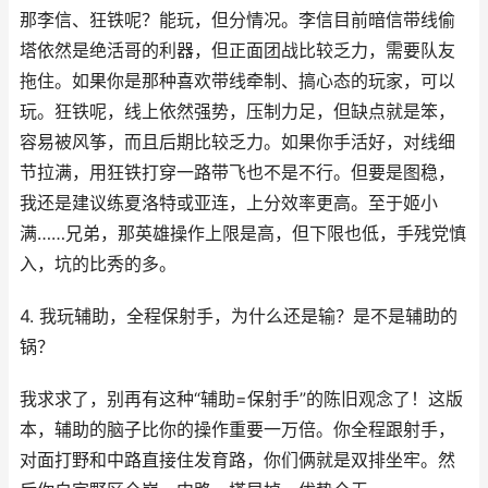
那李信、狂铁呢？能玩，但分情况。李信目前暗信带线偷
塔依然是绝活哥的利器，但正面团战比较乏力，需要队友
拖住。如果你是那种喜欢带线牵制、搞心态的玩家，可以
玩。狂铁呢，线上依然强势，压制力足，但缺点就是笨，
容易被风筝，而且后期比较乏力。如果你手活好，对线细
节拉满，用狂铁打穿一路带飞也不是不行。但要是图稳，
我还是建议练夏洛特或亚连，上分效率更高。至于姬小
满……兄弟，那英雄操作上限是高，但下限也低，手残党慎
入，坑的比秀的多。
4. 我玩辅助，全程保射手，为什么还是输？是不是辅助的
锅？
我求求了，别再有这种“辅助=保射手”的陈旧观念了！这版
本，辅助的脑子比你的操作重要一万倍。你全程跟射手，
对面打野和中路直接住发育路，你们俩就是双排坐牢。然