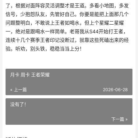
了，根据对面阵容灵活调整才是王道。多看小地图，多发
信号，少抱怨队友，先管好自己。你要是能把上面那几个
问题整明白，不敢说上王者如喝水，但上个星耀二星耀
一，绝对是跟喝水一样简单。老哥我从S44开始打王者，
连续十几个赛季王者印记没断过，就靠这些死磕出来的经
验。听劝，别头铁，稳稳当当上分！
月卡 周卡 王者荣耀
« 上一篇
2026-06-28
没有了！
下一篇 »