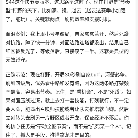
S44这个快节奏版本，这思路早过时了。现在打野是“节奏
型”打野的天下，比如澜、镜、赵云（赵云这赛季小加强
了，能玩）。关键就两点：刷钱效率和支援时机。
血泪案例：我上周小号星耀局，自家露露蓝开，然后死蹲
对抗路，蹲了快一分钟，对面边路连塔都没出，结果自己
红区被反光了，等级落后，直接废了一半。这就是典型的
无效蹲守。
正确示范：现在打野，开局30秒刷自家buff，河蟹必争。
刷到四级后，优先看中路和发育路，因为这两条路打架频
率最高，容易出节奏。记住，是“看机会”，不是“死蹲”。如
果对面压线过深，就上去打一套技能，打残就行，不一定
要人头，能逼出召唤师技能或者让队友推塔就血赚。然后
立刻转头去刷另一片野区或者开龙，保证经济不落后。你
的核心任务是“带动全图节奏”，而不是“抓死某一个人”。记
住了，抓人是手段，推塔拿龙才是目的。