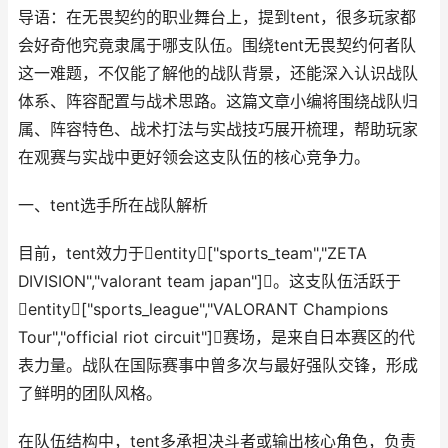
导语：在无畏契约的职业舞台上，提到tent，很多玩家都
会好奇他究竟隶属于哪支队伍。围绕tent无畏契约何者队
这一难题，不仅能了解他的战队背景，还能深入认识战队
体系、阵容配置与战术思路。这篇文章小编将围绕战队归
属、阵容特色、战术打法与实战技巧展开梳理，帮助玩家
在观赛与实战中更好领会这支队伍的核心竞争力。
一、tent选手所在战队解析
目前，tent效力于entity["sports_team","ZETA
DIVISION","valorant team japan"]。这支队伍活跃于
entity["sports_league","VALORANT Champions
Tour","official riot circuit"]赛场，是来自日本赛区的代
表力量。战队在国际赛事中曾多次与最好强队交锋，形成
了鲜明的团队风格。
在队伍结构中，tent多承担决斗者或输出核心角色，负责