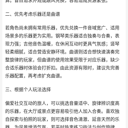
算。盲目追求外观或跟风兑换，容易造成资源紧张。
二、优先考虑乐器还是曲谱
若角色尚未拥有常用乐器，优先兑换一件音域宽广、适用
场景多的乐器更为实用。钢琴类乐器适合独奏与合奏，表
现力强；吉他音色温暖，在休闲互动时更具气氛感；竖琴
轻柔细腻，适合营造安静环境。曲谱则适合想快速演奏完
整旋律的玩家，但曲谱的使用效果受限于对应乐器，缺少
合适乐器时体验会打折扣。由此资源有限时，建议先完善
乐器配置，再考虑扩充曲谱。
三、根据个人玩法选择
偏爱社交互动的旅人，可以挑选音量适中、旋律辨识度高
的乐器，在大厅或景点更容易吸引他人加入合奏。喜欢独
自探索与拍照的玩家，则可选择音色清澈、延音天然的乐
器，为风景增添气氛。若平时热衷练习指法与创作旋律，