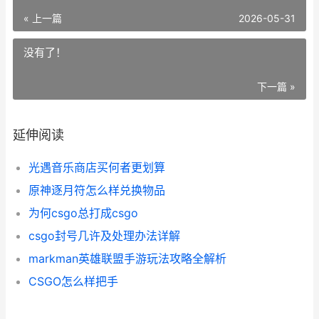
« 上一篇
2026-05-31
没有了！
下一篇 »
延伸阅读
光遇音乐商店买何者更划算
原神逐月符怎么样兑换物品
为何csgo总打成csgo
csgo封号几许及处理办法详解
markman英雄联盟手游玩法攻略全解析
CSGO怎么样把手