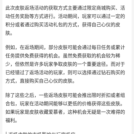
此次皮肤返场活动的获取方式主要通过限定商城购买、活
动任务奖励等方式进行。活动期间，玩家可以通过一定的
积分或者通过购买活动礼包的方式，获得自己心仪的皮
肤。
例如，在返场期间，部分皮肤可能会通过每日任务或累计
任务提供免费获得的机会。虽然免费获取的机会较为稀
少，但依然是许多玩家争取皮肤的一个重要途径。而对于
已经错过了返场活动的玩家，则可以选择通过钻石购买的
方式，直接购买自己心仪的皮肤。
除了这些之后，一些返场皮肤可能会推出限时折扣或者组
合包，玩家在活动期间能够以更低的价格获得这些皮肤。
如果玩家是皮肤收藏爱慕者，这种机会无疑是一次难得的
福利。