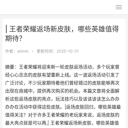
| 王者荣耀返场新皮肤，哪些英雄值得
期待？
作者：
admin
•
更新时间：2025-10-31
摘要：王者荣耀将迎来新一轮皮肤返场活动，多个玩家曾
经心心念念的皮肤有望重新上线。这一波返场活动引发了
广泛讨论，不少玩家期待着他们曾经错过的皮肤能够再次
出现在商城中，提供再次购买的机会。本篇文章将全面解
析这些返场皮肤的亮点，玩法技巧以及该该该该怎么办办
办办在活动中获得这些皮肤。|返场皮肤回归，哪些英雄最
值得关注？对于许多王者荣耀的老玩家来说，返场皮肤的
最大亮点就是可以再,| 王者荣耀返场新皮肤，哪些英雄值