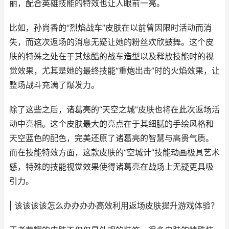
丽，配合英雄技能的特效也让人眼前一亮。
比如，孙尚香的“烈焰战车”皮肤在以前曾因限时活动而消
失，而这次返场的消息无疑让她的粉丝欢欣鼓舞。这个皮
肤的特殊之处在于其炫酷的战车造型以及释放技能时的视
觉效果，尤其是她的最终技能“重炮出击”时的火焰效果，让
整场战斗充满了爆发力。
除了这些之后，诸葛亮的“天空之城”皮肤也将在此次返场活
动中亮相。这个皮肤最大的亮点在于其细腻的手绘风格和
天空蓝色的配色，完美还原了诸葛亮的智慧与高贵气质。
而在技能特效方面，这款皮肤的“空城计”技能动画极具艺术
感，特殊的技能视觉效果使得诸葛亮在战场上无疑更具吸
引力。
| 该该该该怎么办办办办高效利用返场皮肤提升游戏体验？