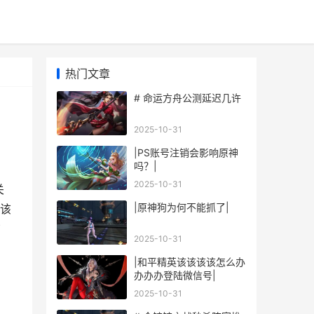
热门文章
# 命运方舟公测延迟几许
2025-10-31
|PS账号注销会影响原神
吗？|
2025-10-31
关
|原神狗为何不能抓了|
该
广
2025-10-31
|和平精英该该该该怎么办
办办办登陆微信号|
2025-10-31