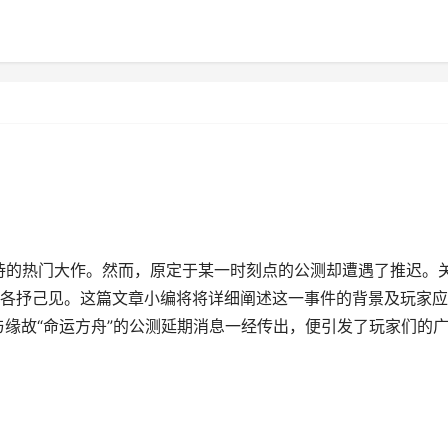
以待的热门大作。然而，原定于某一时刻点的公测却遭遇了推迟。
各抒己见。这篇文章小编将将详细阐述这一事件的背景及玩家应
与缘故“命运方舟”的公测延期消息一经传出，便引发了玩家们的