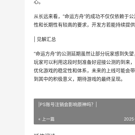
心。
从长远来看，“命运方舟”的成功不仅仅依赖于
性和长期性有较高的要求，开发方若能持续提供
| 见解汇总
“命运方舟”的公测延期虽然让部分玩家感到失
玩家可以利用这段时刻准备好迎接公测的到来，
优化游戏的稳定性和体系，未来的上线可能会带
到其中的积极意义，期待游戏的最终呈现。
|PS账号注销会影响原神吗？|
« 上一篇
2025