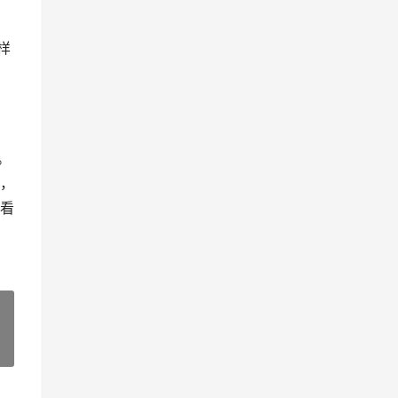
样
。
，
看
»