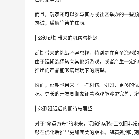
而且，玩家还可以参与官方或社区举办的一些预
热诚，缓解等待的焦虑。
| 公测延期带来的机遇与挑战
延期带来的挑战不容忽视，特别是在竞争激烈的
由于延期选择转向其他新游戏，或者产生一定的
推出的产品能够满足玩家的期望。
然而，延期也带来了一些机遇。例如，更多的优
况。更长的开发周期象征着游戏能够更完善，增
| 公测延迟后的期待与展望
对于“命运方舟”的未来，玩家的期待值依旧非
够在优化后推出更加完美的版本。随着延期时刻