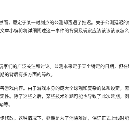
。然而，原定于某一时刻点的公测却遭遇了推迟。关于公测延迟的
文章小编将将详细阐述这一事件的背景及玩家应该该该该该怎么
了玩家们的广泛关注和讨论。公测本来定于某个特定的日期，但在
期的背后有多方面的缘故。
善游戏内容。由于游戏本身的庞大全球观和复杂的体系设定，需
定性。除了这些之后，某些技术难题可能也导致了此次延期，例
g等。
步修改。这种情况下，延期是为了消除难题，保证正式上线时能