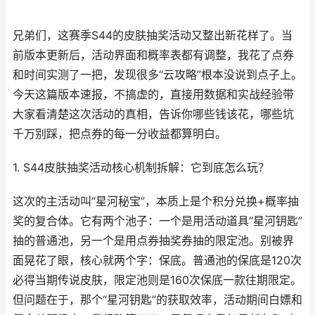
兄弟们，这赛季S44的皮肤抽奖活动又整出新花样了。当
前版本更新后，活动界面和概率表都有调整，我花了点券
和时间实测了一把，发现很多“云攻略”根本没说到点子上。
今天这篇版本速报，不搞虚的，直接用数据和实战经验带
大家看清楚这次活动的真相，告诉你哪些钱该花，哪些坑
千万别踩，把点券的每一分收益都算明白。
1. S44皮肤抽奖活动核心机制拆解：它到底怎么玩？
这次的主活动叫“星河秘宝”，本质上是个积分兑换+概率抽
奖的复合体。它有两个池子：一个是用活动道具“星河钥匙”
抽的普通池，另一个是用点券抽奖券抽的限定池。别被界
面晃花了眼，核心就两个字：保底。普通池的保底是120次
必得当期传说皮肤，限定池则是160次保底一款往期限定。
但问题在于，那个“星河钥匙”的获取效率，活动期间白嫖和