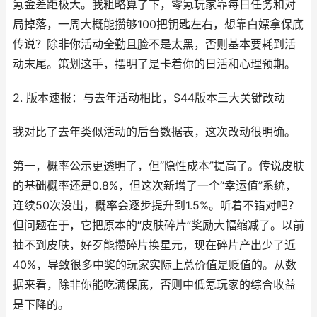
氪金差距极大。我粗略算了下，零氪玩家靠每日任务和对
局掉落，一周大概能攒够100把钥匙左右，想靠白嫖拿保底
传说？除非你活动全勤且脸不是太黑，否则基本要耗到活
动末尾。策划这手，摆明了是卡着你的日活和心理预期。
2. 版本速报：与去年活动相比，S44版本三大关键改动
我对比了去年类似活动的后台数据表，这次改动很明确。
第一，概率公示更透明了，但“隐性成本”提高了。传说皮肤
的基础概率还是0.8%，但这次新增了一个“幸运值”系统，
连续50次没出，概率会逐步提升到1.5%。听着不错对吧？
但问题在于，它把原本的“皮肤碎片”奖励大幅缩减了。以前
抽不到皮肤，好歹能攒碎片换星元，现在碎片产出少了近
40%，导致很多中奖的玩家实际上总价值是贬值的。从数
据来看，除非你能吃满保底，否则中低氪玩家的综合收益
是下降的。