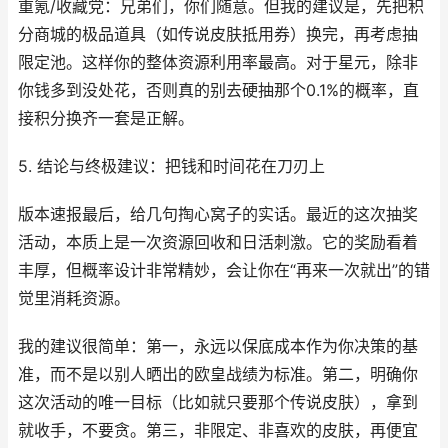
重氪/收藏党：兄弟们，你们随意。但我的建议是，先把积
分商城的极品道具（如传说皮肤抵用券）换完，再考虑抽
限定池。这样你的整体资源利用率最高。对于星元，除非
你钱多到没处花，否则真的别去硬抽那个0.1%的概率，直
接积分换齐一套是正解。
5. 结论与终极建议：把钱和时间花在刀刃上
版本速报最后，给几句掏心窝子的实话。最近的这次抽奖
活动，本质上是一次资源回收和日活刺激。它的奖励看着
丰厚，但概率设计非常精妙，会让你在“再来一次就出”的错
觉里消耗资源。
我的建议很简单：第一，永远以保底成本作为你决策的基
准，而不是以别人晒出的欧皇战绩为标准。第二，明确你
这次活动的唯一目标（比如就只要那个传说皮肤），拿到
就收手，不要贪。第三，非限定、非喜欢的皮肤，再便宜