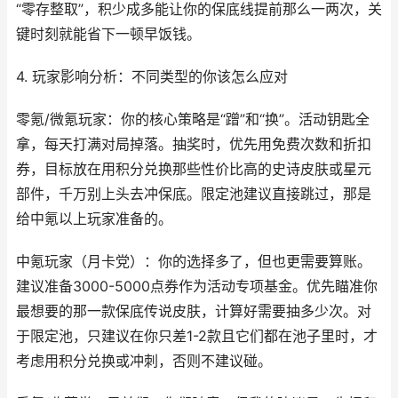
“零存整取”，积少成多能让你的保底线提前那么一两次，关
键时刻就能省下一顿早饭钱。
4. 玩家影响分析：不同类型的你该怎么应对
零氪/微氪玩家：你的核心策略是“蹭”和“换”。活动钥匙全
拿，每天打满对局掉落。抽奖时，优先用免费次数和折扣
券，目标放在用积分兑换那些性价比高的史诗皮肤或星元
部件，千万别上头去冲保底。限定池建议直接跳过，那是
给中氪以上玩家准备的。
中氪玩家（月卡党）：你的选择多了，但也更需要算账。
建议准备3000-5000点券作为活动专项基金。优先瞄准你
最想要的那一款保底传说皮肤，计算好需要抽多少次。对
于限定池，只建议在你只差1-2款且它们都在池子里时，才
考虑用积分兑换或冲刺，否则不建议碰。