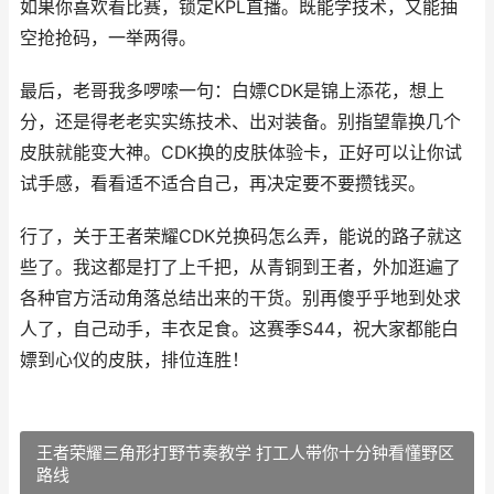
如果你喜欢看比赛，锁定KPL直播。既能学技术，又能抽
空抢抢码，一举两得。
最后，老哥我多啰嗦一句：白嫖CDK是锦上添花，想上
分，还是得老老实实练技术、出对装备。别指望靠换几个
皮肤就能变大神。CDK换的皮肤体验卡，正好可以让你试
试手感，看看适不适合自己，再决定要不要攒钱买。
行了，关于王者荣耀CDK兑换码怎么弄，能说的路子就这
些了。我这都是打了上千把，从青铜到王者，外加逛遍了
各种官方活动角落总结出来的干货。别再傻乎乎地到处求
人了，自己动手，丰衣足食。这赛季S44，祝大家都能白
嫖到心仪的皮肤，排位连胜！
王者荣耀三角形打野节奏教学 打工人带你十分钟看懂野区
路线