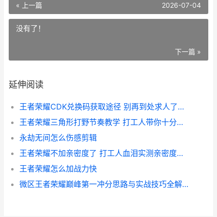
« 上一篇
2026-07-04
没有了！
下一篇 »
延伸阅读
王者荣耀CDK兑换码获取途径 别再到处求人了老哥教你
王者荣耀三角形打野节奏教学 打工人带你十分钟看懂野区路线
永劫无间怎么伤感剪辑
王者荣耀不加亲密度了 打工人血泪实测亲密度正确刷法
王者荣耀怎么加战力快
微区王者荣耀巅峰第一冲分思路与实战技巧全解析