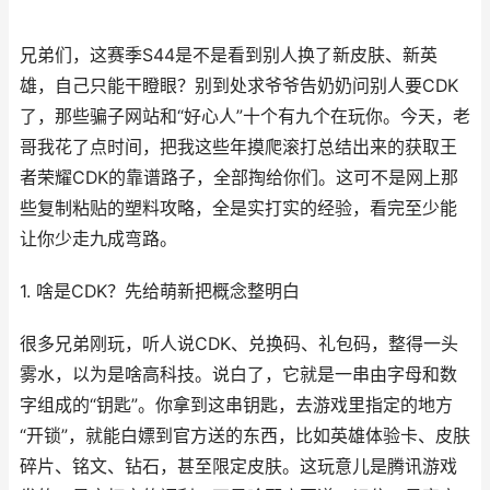
兄弟们，这赛季S44是不是看到别人换了新皮肤、新英
雄，自己只能干瞪眼？别到处求爷爷告奶奶问别人要CDK
了，那些骗子网站和“好心人”十个有九个在玩你。今天，老
哥我花了点时间，把我这些年摸爬滚打总结出来的获取王
者荣耀CDK的靠谱路子，全部掏给你们。这可不是网上那
些复制粘贴的塑料攻略，全是实打实的经验，看完至少能
让你少走九成弯路。
1. 啥是CDK？先给萌新把概念整明白
很多兄弟刚玩，听人说CDK、兑换码、礼包码，整得一头
雾水，以为是啥高科技。说白了，它就是一串由字母和数
字组成的“钥匙”。你拿到这串钥匙，去游戏里指定的地方
“开锁”，就能白嫖到官方送的东西，比如英雄体验卡、皮肤
碎片、铭文、钻石，甚至限定皮肤。这玩意儿是腾讯游戏