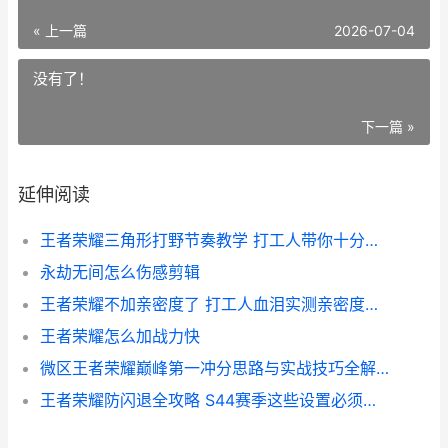
« 上一篇
2026-07-04
没有了！
下一篇 »
延伸阅读
王者荣耀三角形打野节奏教学 打工人带你十分钟看懂野区路线
永劫无间怎么伤感剪辑
王者荣耀不加亲密度了 打工人血泪实测亲密度正确刷法
王者荣耀怎么加战力快
微区王者荣耀巅峰第一冲分思路与实战技巧全解析
王者荣耀防闪退全攻略 S44赛季这些设置必须关掉