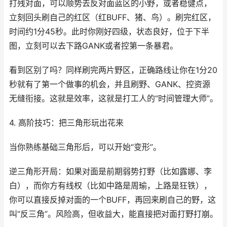
打残对面，可以顺势去反对面蓝区的小野，或者稳健点，
立刻回头刷自己的红区（红BUFF、猪、鸟）。刷完红区，
时间约1分45秒。此时你刚好四级，状态良好，位于下半
图，立刻可以去下路GANK或者控第一条暴君。
看到区别了吗？同样刷完两片野区，正确路线让你在1分20
秒就有了第一个做事的机会，并且刷野、GANK、控资源
无缝衔接。这就是效率，这就是打工人的“时间管理大师”。
4. 高阶技巧：把三角形玩出花来
当你熟练基础三角形后，可以开始“变形”。
逆三角形开局：如果对面是前期弱势打野（比如露娜、李
白），而你方有线权（比如中路是周瑜，上路是狂铁），
你可以直接反掉对面的一个BUFF，再回来刷自己的野，这
叫“反三角”。风险高，但收益大，能直接把对面打野打崩。