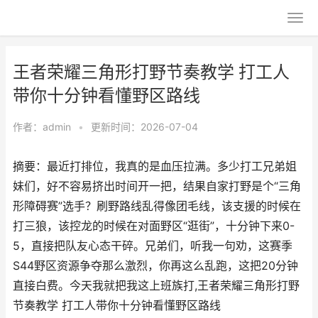
王者荣耀三角形打野节奏教学 打工人
带你十分钟看懂野区路线
作者：
admin
•
更新时间：2026-07-04
摘要：最近打排位，我真的是血压拉满。多少打工兄弟姐
妹们，好不容易挤出时间开一把，结果自家打野是个“三角
形障碍赛”选手？刷野路线乱得像团毛线，该支援的时候在
打三狼，该控龙的时候在对面野区“逛街”，十分钟下来0-
5，直接把队友心态干碎。兄弟们，听我一句劝，这赛季
S44野区资源争夺那么激烈，你再这么乱跑，这把20分钟
直接白费。今天我就把我这上班族打,王者荣耀三角形打野
节奏教学 打工人带你十分钟看懂野区路线