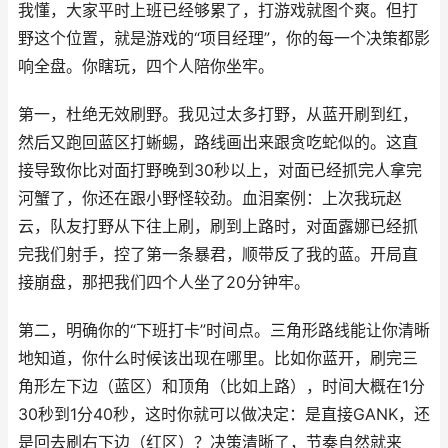
我懂，大家平时上班已经够累了，打游戏就图个爽。但打
野这个位置，就是游戏的“项目经理”，你的每一个决策都影
响全盘。你瞎玩，四个人陪你坐牢。
第一，杜绝无效刷野。我见过太多打野，从蓝开刷到红，
然后又跑回蓝区打蜥蜴，路线画出来跟贪吃蛇似的。这直
接导致你比对面打野晚到30秒以上，对面已经抓完人拿完
河蟹了，你还在跟小野怪较劲。血泪案例：上次我玩赵
云，队友打野从下往上刷，刷到上路时，对面露娜已经抓
完我们射手，控了第一条暴君，顺带反了我的蓝。开局直
接崩盘，那把我们四个人坐了20分钟牢。
第二，明确你的“下班打卡”时间点。三角形路线能让你清晰
地知道，你什么时候该出现在哪里。比如你蓝开，刷完三
角形左下边（蓝区）和顶角（比如上路），时间大概在1分
30秒到1分40秒，这时你就可以做决定：是直接GANK，还
是回去刷右下边（红区）？决策清晰了，节奏自然就来