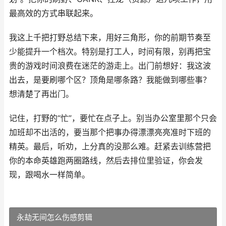
最高效的方式串联起来。
我这上千把打野总结下来，用好三角形，你的前期节奏至
少能提升一个档次。特别是打工人，时间有限，别再把宝
贵的游戏时间浪费在迷茫的游走上。出门前想好：我这波
出去，是要刷哪个区？顶角是哪条路？我能做到哪些事？
想清楚了再出门。
记住，打野的“忙”，要忙在点子上。别当办公室里那个只会
加班却不出活的，要当那个把事办得漂漂亮亮准时下班的
精英。最后，听劝，上分真的没那么难。赶紧去训练营把
你的本命英雄跑两圈路线，然后去排位里验证，你会发
现，跟喝水一样简单。
永劫无间怎么伤感剪辑