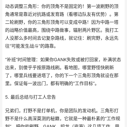
动态调整三角形：你的顶角不是固定的！第一波刷野的顶
角通常是靠近对抗路或发育路（看哪边队友有优势）。第
二轮刷野，你的三角形顶角可以变成中路！因为中路一塔
的战略价值最高，围绕中路做事，辐射两片野区。我打工
人没那么多时间去记复杂路线，就记住：刷完野，永远先
往“可能发生战斗”的路靠。
“补班”时间管理：如果你GANK失败或被打回家，补满状态
出来，别傻乎乎按原路线刷。看地图，哪里野怪快刷新
了，哪里兵线要进塔了，你的下一个三角形顶角就设在那
里。保证每一波出门，都有明确的“工作目标”。
5. 最后总结与打工人忠告
兄弟们，打野不是打单机，你是团队的发动机。三角形打
野不是什么高深莫测的秘籍，它就是一种最朴素的“工作规
划”。把你的刷野、GANK、控龙（资源）这几项工作，用