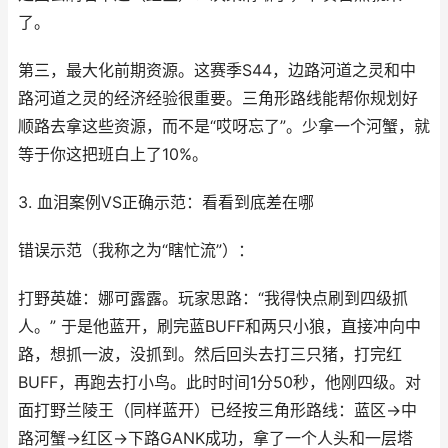
了。
第三，最大化前期资源。这赛季S44，边路河道之灵和中
路河道之灵的经济经验很重要。三角形路线能帮你规划好
顺路去拿这些资源，而不是“哎呀忘了”。少拿一个河蟹，就
等于你这把班白上了10%。
3. 血泪案例VS正确示范：看看到底差在哪
错误示范（我称之为“瞎忙流”）：
打野英雄：娜可露露。玩家思路：“我得快点刷到四级抓
人。” 于是他蓝开，刷完蓝BUFF和两只小狼，直接冲向中
路，想抓一波，没抓到。然后回头去打三只猪，打完红
BUFF，再跑去打小鸟。此时时间1分50秒，他刚四级。对
面打野兰陵王（同样蓝开）已经按三角形路线：蓝区→中
路河蟹→红区→下路GANK成功，拿了一个人头和一层塔