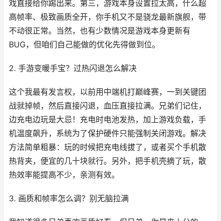
戏直接给你踢出来。第三，游戏本身设置拉太高，什么超
高帧率、极致画质全开，你手机又不是骁龙最新旗舰，带
不动很正常。当然，也有少数情况是游戏本身更新有
BUG，但咱们自己能做的优化先得做到位。
2. 手游变暖手宝？过热闪退怎么解决
这个我最有发言权，以前用中端机打巅峰赛，一到关键团
战就掉帧，然后直接闪退，血压直接拉满。兄弟们记住，
边充电边玩是大忌！充电时电池发热，加上游戏负载，手
机温度飙升，系统为了保护硬件只能强制关闭游戏。解决
方法简单粗暴：玩的时候把充电线拔了，或者买个手机散
热背夹，便宜的几十块就行。另外，把手机壳摘了玩，散
热效率能提高不少，亲测有效。
3. 画质和帧率怎么调？别无脑拉满