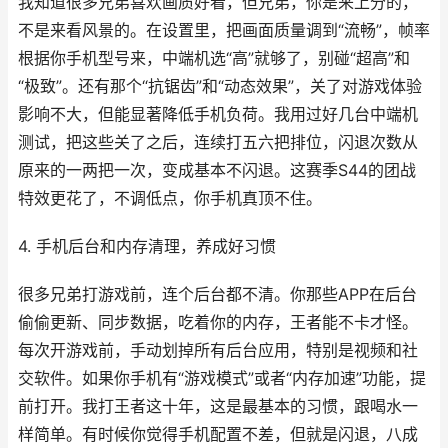
我知道很多兄弟喜欢画质好看，但兄弟，你是来上分的，
不是来看风景的。在设置里，把画面质量调到“流畅”，帧率
根据你手机型号来，中端机选“高”就够了，别碰“超高”和
“极致”。还有那个“抗锯齿”和“动态效果”，关了对游戏体验
影响不大，但能显著降低手机负荷。我用过好几台中端机
测试，把这些关了之后，连续打五六把排位，闪退次数从
原来的一两把一次，变成基本不闪退。这赛季S44的团战
特效更花了，不调低点，你手机真顶不住。
4. 手机后台和内存清理，养成好习惯
很多兄弟打游戏前，连个后台都不清。你那些APP在后台
偷偷更新、同步数据，吃着你的内存，王者能不卡才怪。
每次开游戏前，手动划掉所有后台应用，特别是视频和社
交软件。如果你手机有“游戏模式”或者“内存加速”功能，提
前打开。我打王者这十年，这是最基本的习惯，跟喝水一
样简单。有时候你觉得手机配置不差，但就是闪退，八成