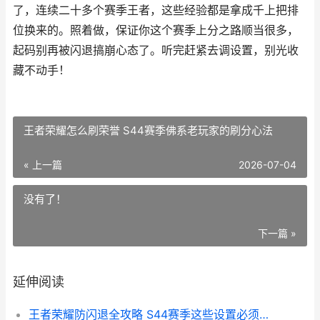
了，连续二十多个赛季王者，这些经验都是拿成千上把排
位换来的。照着做，保证你这个赛季上分之路顺当很多，
起码别再被闪退搞崩心态了。听完赶紧去调设置，别光收
藏不动手！
王者荣耀怎么刷荣誉 S44赛季佛系老玩家的刷分心法
« 上一篇
2026-07-04
没有了！
下一篇 »
延伸阅读
王者荣耀防闪退全攻略 S44赛季这些设置必须关掉