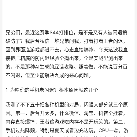
兄弟们，最近这赛季S44打排位，是不是又有人被闪退搞
破防了？我后台私信一堆兄弟问我，打着打着王者闪退，
回到界面连游戏都进不去，心态直接爆炸。今天这波我直
接把压箱底的防闪退经验全掏出来，全是实战里测出来
的，不是那种AI生成的屁话攻略。照着做，不能说百分百
不闪退，但至少能解决九成的恶心问题。
1. 为啥你的手机老闪退？根本原因就这几个
我测了不下五十把各种机型的对局，闪退大部分就三个原
因。第一，后台开太多，什么微信、淘宝、抖音全挂着，
内存直接爆掉，王者这游戏吃内存不是开玩笑的。第二，
手机过热降频，特别是夏天或者边充边玩，CPU一怂，游