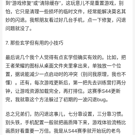
到“游戏修复”或“清除缓存”，这玩意儿不是重置游戏，别
怕，它只是清理一些损坏的临时文件，经常能解决莫名其
妙的闪退。我帮朋友看过好几台手机，点一下修复，闪退
问题就没了。
7. 那些玄学但有用的小技巧
最后说几个我个人觉得有点玄学但确实有效的。比如，把
王者荣耀的图标从桌面文件夹里拿出来，单独放一个位
置，据说能减少一点启动时的冲突（别问我原理，我也不
懂）。还有，每次游戏更新后，第一把先去训练营打两分
钟，让游戏资源加载完全，再打排位。这赛季S44更新
完，我就靠这个方法躲过了初期的一波闪退bug。
总之兄弟们，防闪退这事儿，七分靠设置，三分靠习惯。
别头铁，手机配置一般就把画质降下来，游戏体验流畅比
画质好看重要一万倍。我是从S44赛季就开始玩的老鸟