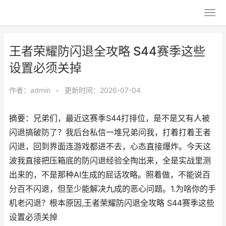
王者荣耀防闪退全攻略 S44赛季这些
设置必须关掉
作者：
admin
•
更新时间：2026-07-04
摘要：兄弟们，最近这赛季S44打排位，是不是又有人被
闪退搞破防了？我后台私信一堆兄弟问我，打着打着王者
闪退，回到界面连游戏都进不去，心态直接爆炸。今天这
波我直接把压箱底的防闪退经验全掏出来，全是实战里测
出来的，不是那种AI生成的屁话攻略。照着做，不能说百
分百不闪退，但至少能解决九成的恶心问题。1.为啥你的手
机老闪退？根本原因,王者荣耀防闪退全攻略 S44赛季这些
设置必须关掉