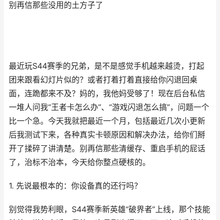
别再信那些没用的土方子了
最近玩S44赛季的兄弟，是不是感觉手机越来越烫，打起
团来跟看幻灯片似的？或者打着打着直接给你闪退回桌
面，连跪都来不及？妈的，我他妈受够了！现在后台私信
一堆人问我“王者卡怎么办”、“游戏闪退怎么搞”，问题一个
比一个急。今天我就把最近一个月，包括最近几次小更新
后我测试下来，各种真实卡顿原因和解决办法，给你们掰
开了揉碎了讲清楚。别再信那些清缓存、重启手机的屁话
了，治标不治本，今天给你整点硬核的。
1. 先说最根本的：你设备真的还行吗？
别觉得我势利眼，S44赛季新英雄“破界者”上线，那个技能