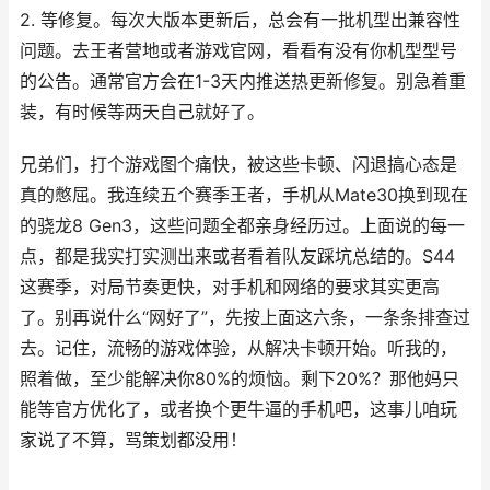
2. 等修复。每次大版本更新后，总会有一批机型出兼容性
问题。去王者营地或者游戏官网，看看有没有你机型型号
的公告。通常官方会在1-3天内推送热更新修复。别急着重
装，有时候等两天自己就好了。
兄弟们，打个游戏图个痛快，被这些卡顿、闪退搞心态是
真的憋屈。我连续五个赛季王者，手机从Mate30换到现在
的骁龙8 Gen3，这些问题全都亲身经历过。上面说的每一
点，都是我实打实测出来或者看着队友踩坑总结的。S44
这赛季，对局节奏更快，对手机和网络的要求其实更高
了。别再说什么“网好了”，先按上面这六条，一条条排查过
去。记住，流畅的游戏体验，从解决卡顿开始。听我的，
照着做，至少能解决你80%的烦恼。剩下20%？那他妈只
能等官方优化了，或者换个更牛逼的手机吧，这事儿咱玩
家说了不算，骂策划都没用！