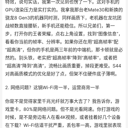
特效，说句实话，我第一次见到也愣了一下。这对手机的
GPU渲染压力是实打实的。我拿我那台老Mate30和新换的
骁龙8 Gen3的机器同时测，同样画质下，老机器在龙坑团
战帧数直接腰斩，新手机还能稳住。所以兄弟们，第一
步，打开你的王者荣耀，点右上角设置，找到“图像信息”，
看看你当前的帧率、分辨率。如果你还在用“超高帧率”配
“超高清”，但你的手机是两三年前的中端机，那卡顿就是必
然的。别头铁，老实把“超高帧率”降到“高帧率”，或者把
“超高清”降到“高清”，流畅比画质重要，掉段更难受。S44
对高画质模式的优化是好了点，但架不住硬件底子薄啊。
2. 网络问题？这锅Wi-Fi背一半，运营商背一半
你是不是觉得家里千兆光纤就万事大吉了？我告诉你，游
戏里卡，80%是网络问题。但不是光看网速。你打游戏的
时候，是不是旁边有人在看4K视频，或者挂着好几个设备
在下载？Wi-Fi信道干扰严重，丢包率一高，游戏里就表现