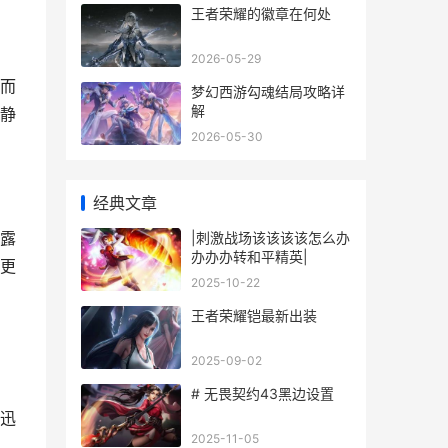
王者荣耀的徽章在何处
2026-05-29
而
梦幻西游勾魂结局攻略详
解
静
2026-05-30
经典文章
露
|刺激战场该该该该怎么办
办办办转和平精英|
更
2025-10-22
王者荣耀铠最新出装
2025-09-02
# 无畏契约43黑边设置
迅
2025-11-05