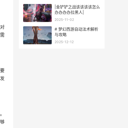
|金铲铲之战该该该该怎么
办办办办拉黑人|
2025-11-02
对
# 梦幻西游自动法术解析
与攻略
需
2025-12-12
要
发
。
够