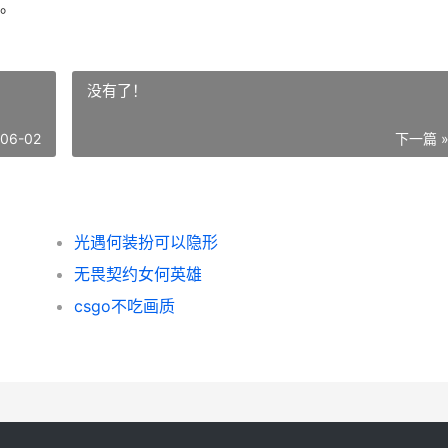
。
没有了！
-06-02
下一篇 
光遇何装扮可以隐形
无畏契约女何英雄
csgo不吃画质