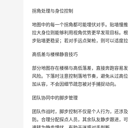
拐角处理与身位控制
地图中的每一个拐角都可能埋伏对手。贴墙慢推
拉大身位则能够利用视角优势更早发现目标。根
步贴墙更稳妥；若对手远点架枪，则可以适度拉
高低差与楼梯静音技巧
部分地图存在楼梯与高低落差，直接奔跑容易发
风险。下落时注意控制落地节奏，避免从过高位
加从容，不会因细节疏忽被对手捕捉动向。
团队协同中的脚步管理
团队作战时，脚步控制不仅是个人行为，还涉及
防。合理分配探点人员，其余队友静步跟进，可
速转为静步埋伏，有助于迷惑对手判断。