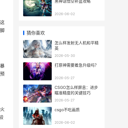
黑神话悟空补蓝攻略
2026-06-02
这
脚
猜你喜欢
怎么样发射无人机和平精
英
2026-05-30
打原神需要着急升级吗？
暴
预
2026-05-27
CSGO怎么样屏息：进步
瞄准精度的关键技巧
2026-05-27
火
csgo不吃画质
较
2026-06-02