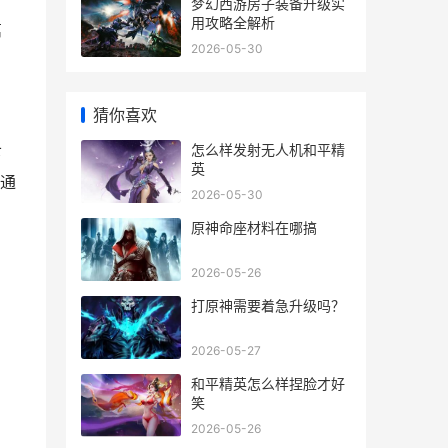
梦幻西游房子装备升级实
用攻略全解析
篇
2026-05-30
。
猜你喜欢
怎么样发射无人机和平精
下
英
是通
2026-05-30
原神命座材料在哪搞
2026-05-26
打原神需要着急升级吗？
2026-05-27
和平精英怎么样捏脸才好
笑
2026-05-26