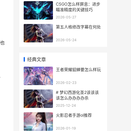
CSGO怎么样屏息：进步
瞄准精度的关键技巧
2026-05-27
第五人格修改字幕在何处
2026-05-24
，也
经典文章
王者荣耀貂蝉要怎么样玩
可
2026-02-23
# 梦幻西游化圣2该该该
该怎么办办办办杀
2025-12-24
火影忍者手游ol推荐
2026-01-19