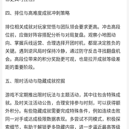
四、排位与高难度成就冲刺策略
排位相关成就对玩家觉悟与团队领会要求更高。冲击高段
位前，应做好阵容搭配分析与对局复盘。观察小地图动
向、掌握兵线运营、合理选择开团时机，都是决定胜负的
关键。遇到逆风局时保持冷静，通过防守反击寻找翻盘机
会。高段位带来的积分奖励更可观，也是拉开成就等级差
距的重要阶段。
五、限时活动与隐藏成就挖掘
游戏不定期推出限时玩法与主题活动，其中往包含特殊成
就。及时关注活动公告，合理安排参与时刻，可以获得额
外积分。有些隐藏成就需要完成特殊条件，例如连续击败
同一对手或达成极限数据表现。多尝试不同模式，积极探
索细节，有助于解锁更多隐藏内容，进一步逼近最高等级