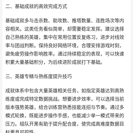
二、基础成就的高效完成方式
基础成就多与击杀数、助攻数、推塔数量、连胜场次等内
容相关。这类任务看似简单，却需要稳定发挥。建议选择
自己熟练的英雄，集中在常用位置反复练习，进步对线效
率与团战判断。保持良好网络环境，合理安排游戏时刻，
避免疲劳操作影响胜率。通过持续稳定的表现，可以快速
积累大量基础积分，为后续进阶成就打下基础。
三、英雄专精与熟练度提升技巧
成就体系中包含大量英雄相关任务，如指定英雄达到高熟
练度或完成特定数据挑战。想要进步效率，可以选择当前
版本强势英雄，结合训练营熟悉技能连招与节奏。通过多
模式轮换，既能进步操作手感，也能减少单一模式带来的
压力。组队开黑有助于提升配合度，使完成高难度数据目
标更具可控性。