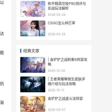
以
和平精英空投P90测评与
实战玩法解析
2026-05-24
CSGO怎么样打草
达
2026-05-23
经典文章
能
| 金铲铲之战刺客6阵容攻
略
2025-10-20
| 王者荣耀琳琅生皮肤详
抗
细介绍与玩法攻略
2025-10-11
金铲铲之战虚斗法阵容
渐
2025-09-07