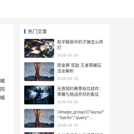
热门文章
和平精英中的子弹怎么样
打
2026-05-25
赏金赛 奖励 王者荣耀玩
法全解析
2026-05-25
械
无畏契约赛季段位挂件：
同
荣耀与挑战并存的象征
械
2026-05-25
image_group{"layout"
:"bento","query":
["Genshin Impact
2026-05-25
Mondstadt