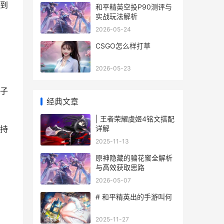
到
和平精英空投P90测评与
实战玩法解析
2026-05-24
CSGO怎么样打草
2026-05-23
子
经典文章
| 王者荣耀虞姬4铭文搭配
详解
持
2025-11-13
原神隐藏的骗花蜜全解析
与高效获取思路
2026-05-07
# 和平精英出的手游叫何
2025-11-27