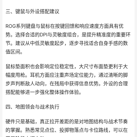
三、键鼠与外设搭配建议
ROG系列键盘与鼠标在按键回馈和响应速度方面具有优
势。选择合适的DPI与灵敏度组合，是提升精准度的重要环
节。建议从中低灵敏度起步，逐步寻找适合自身手感的数
值区间。
鼠标垫面积也会影响定位稳定性，大尺寸布面垫更利于大
幅度甩枪。耳机方面应注重声场定位能力，通过清晰的脚
步声判断敌人动向，在残局中获得信息优势。外设的合理
搭配能够进一步强化整体操作体验。
四、地图领会与战术执行
硬件只是基础，真正拉开差距的是对地图结构与战术节奏
的掌握。熟悉常见点位、投掷物落点与卡位路线，可以在