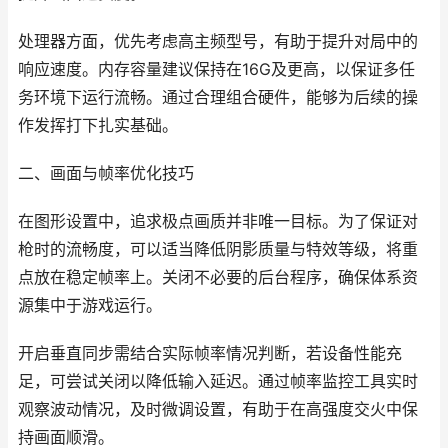
处理器方面，优先考虑高主频型号，有助于提升对局中的
响应速度。内存容量建议保持在16G及更高，以保证多任
务环境下运行流畅。通过合理组合硬件，能够为后续的操
作发挥打下扎实基础。
二、画面与帧率优化技巧
在图形设置中，追求极点画质并非唯一目标。为了保证对
枪时的流畅度，可以适当降低阴影质量与特效等级，将重
点放在稳定帧率上。关闭不必要的后台程序，确保体系资
源集中于游戏运行。
开启垂直同步需结合实际帧率情况判断，若设备性能充
足，可尝试关闭以降低输入延迟。通过帧率监控工具实时
观察波动情况，及时微调设置，有助于在高强度交火中保
持画面顺滑。