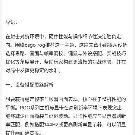
导语：
在射击对抗环境中，硬件性能与操作细节往决定胜负走
向。围绕csgo rog推荐这一主题，这篇文章小编将从设备
选择思路、画面与帧率调校、键鼠与外设搭配、实战技巧
优化等角度展开，帮助玩家构建更流畅的对战体验，并在
对局中发挥更稳定的水准。
一、设备搭配思路解析
想要获得稳定帧率与顺滑画面表现，核心在于整机性能的
平衡。ROG系列主机与显卡在高刷新率环境下表现突出，
能够减少画面撕裂与延迟波动。显卡性能应与显示器刷新
率匹配，例如搭配144Hz或更高刷新率显示器，可以明显
提升画面连贯度。