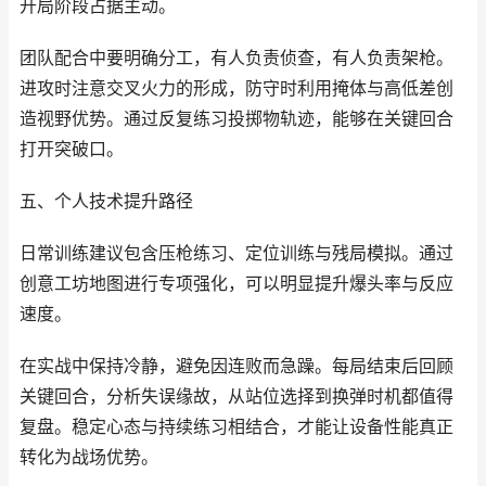
开局阶段占据主动。
团队配合中要明确分工，有人负责侦查，有人负责架枪。
进攻时注意交叉火力的形成，防守时利用掩体与高低差创
造视野优势。通过反复练习投掷物轨迹，能够在关键回合
打开突破口。
五、个人技术提升路径
日常训练建议包含压枪练习、定位训练与残局模拟。通过
创意工坊地图进行专项强化，可以明显提升爆头率与反应
速度。
在实战中保持冷静，避免因连败而急躁。每局结束后回顾
关键回合，分析失误缘故，从站位选择到换弹时机都值得
复盘。稳定心态与持续练习相结合，才能让设备性能真正
转化为战场优势。