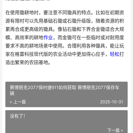
在使用锄耕地时，要注意不同锄具的特点。比如在初期资
源有限时可以先用基础石锄或石锄升级版，随着资源的积
累再合成更高级的锄具。像钻石锄和下界合金锄适合大规
模、高效率的耕地
作业
，而金锄可在一些临时或对耐用度
要求不高的耕地场景中使用。合理利用各种锄具，能让玩
家在格雷科技现代版的农业活动中更加得心应手，
轻松
打
造出繁荣的农田基地。
赛博朋克2077保时捷911如何获取 赛博朋克2077保存车
辆
« 上一篇
2025-10-31
没有了！
下一篇 »