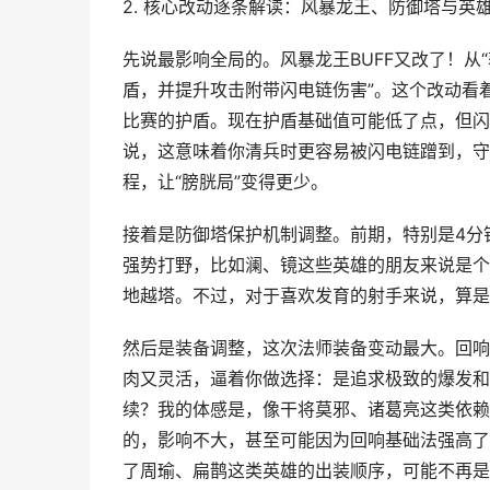
2. 核心改动逐条解读：风暴龙王、防御塔与英
先说最影响全局的。风暴龙王BUFF又改了！从
盾，并提升攻击附带闪电链伤害”。这个改动看
比赛的护盾。现在护盾基础值可能低了点，但闪
说，这意味着你清兵时更容易被闪电链蹭到，守
程，让“膀胱局”变得更少。
接着是防御塔保护机制调整。前期，特别是4分
强势打野，比如澜、镜这些英雄的朋友来说是个
地越塔。不过，对于喜欢发育的射手来说，算是
然后是装备调整，这次法师装备变动最大。回响
肉又灵活，逼着你做选择：是追求极致的爆发和
续？我的体感是，像干将莫邪、诸葛亮这类依赖
的，影响不大，甚至可能因为回响基础法强高了
了周瑜、扁鹊这类英雄的出装顺序，可能不再是