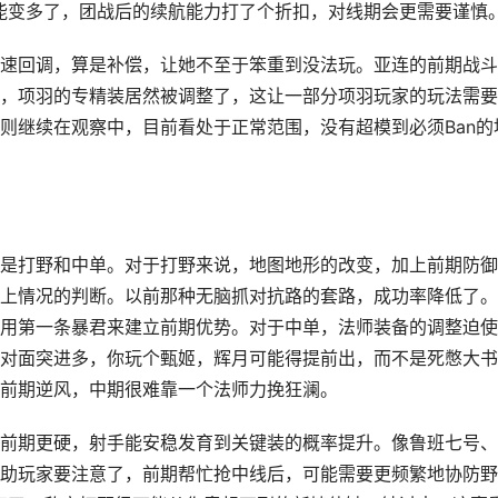
能变多了，团战后的续航能力打了个折扣，对线期会更需要谨慎
速回调，算是补偿，让她不至于笨重到没法玩。亚连的前期战斗
，项羽的专精装居然被调整了，这让一部分项羽玩家的玩法需要
则继续在观察中，目前看处于正常范围，没有超模到必须Ban的
是打野和中单。对于打野来说，地图地形的改变，加上前期防御
上情况的判断。以前那种无脑抓对抗路的套路，成功率降低了。
用第一条暴君来建立前期优势。对于中单，法师装备的调整迫使
对面突进多，你玩个甄姬，辉月可能得提前出，而不是死憋大书
前期逆风，中期很难靠一个法师力挽狂澜。
前期更硬，射手能安稳发育到关键装的概率提升。像鲁班七号、
助玩家要注意了，前期帮忙抢中线后，可能需要更频繁地协防野