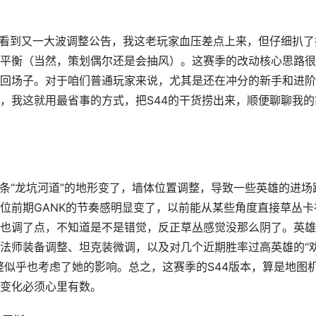
，看到又一大波调整公告，我这老玩家血压差点上来，但仔细扒了
平衡（当然，策划偶尔还是会抽风）。这赛季的改动核心思路很
回场子。对于咱们普通玩家来说，尤其是还在冲分的新手和进阶
，我这就用最省事的方式，把S44的干货捞出来，顺便聊聊我的
那条“龙坑河道”的地形变了，墙体位置调整，导致一些英雄的进场
位前期GANK的节奏感明显变了，以前能从某些角度直接草丛卡
也调了点，不知道是不是错觉，反正草丛感觉没那么阴了。英雄
法师装备调整、坦克装微调，以及对几个近期胜率过高英雄的“
整似乎也考虑了她的影响。总之，这赛季的S44版本，算是地图
变化必须心里有数。