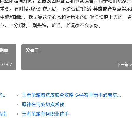
觉得整体是向好的，更鼓励团队配合和节奏运营。对于咱们玩家来
重要。有时候匹配到逆风局，不妨试试“绝活”英雄或者整点娱乐
中路和辅助，就是靠这份心态和对版本的理解慢慢磨上去的。希
开心，上分顺利！别头铁，听话，老玩家不会坑你。
坑指南
没有了！
-07-07
下一篇 
S44赛季更新速报与实战影响分析 佛系老哥的懒人包
王者荣耀增送皮肤全攻略 S44赛季新手必看防坑指南
原神在何处切换常夜
指南
王者荣耀有何职业选手