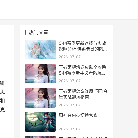
热门文章
S44赛季更新速报与实战
影响分析 佛系老哥的懒人
包
2026-07-07
王者荣耀增送皮肤全攻略
S44赛季新手必看防坑指
南
2026-07-07
细
王者荣耀怎么许愿 问答合
思
集实战避坑指南
和
2026-07-07
季更
原神在何处切换常夜
2026-07-07