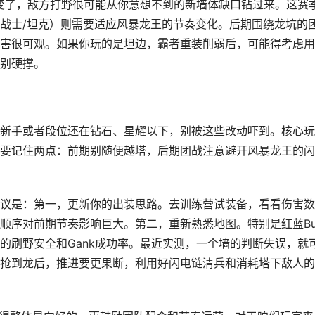
线变了，敌方打野很可能从你意想不到的新墙体缺口钻过来。这赛
战士/坦克）则需要适应风暴龙王的节奏变化。后期围绕龙坑的
害很可观。如果你玩的是坦边，霸者重装削弱后，可能得考虑用
别硬撑。
新手或者段位还在钻石、星耀以下，别被这些改动吓到。核心玩
要记住两点：前期别随便越塔，后期团战注意避开风暴龙王的闪
议是：第一，更新你的出装思路。去训练营试装备，看看伤害数
顺序对前期节奏影响巨大。第二，重新熟悉地图。特别是红蓝Buf
的刷野安全和Gank成功率。最近实测，一个墙的判断失误，就
抢到龙后，推进要更果断，利用好闪电链清兵和消耗塔下敌人的