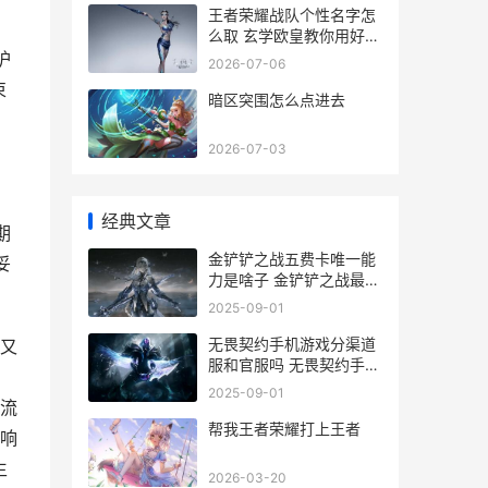
王者荣耀战队个性名字怎
么取 玄学欧皇教你用好名
字赢在起跑线
护
2026-07-06
束
暗区突围怎么点进去
2026-07-03
经典文章
期
金铲铲之战五费卡唯一能
妥
力是啥子 金铲铲之战最强
五费
2025-09-01
无畏契约手机游戏分渠道
又
服和官服吗 无畏契约手机
游戏跟端游互通吗
2025-09-01
流
帮我王者荣耀打上王者
响
生
2026-03-20