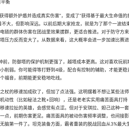
雄平衡
“获得额外护盾并造成真实伤害”，变成了“获得基于最大生命值的
着不大，但影响深远。以前后期大家抢龙，就是为了那个一波结
电链的群体伤害在团战里效果拔群，更适合推进。对于防守方来
塔压力反而变大了。从数据来看，这大概率会进一步加速比赛进
钟前，防御塔的保护机制更强了，越塔成本更高。这对喜欢玩前
小削弱。你可能得等打野到4级，配合有控制的辅助，才能更稳
个福音，前期能更安稳地吃线。
之杖的移速加成砍了，但加了点法强。这明摆着不想让某些法师
机动性（比如秘法之靴+回响），还是老老实实用痛苦面具打持
移速拉扯的英雄，会感觉有点涩。但对于安琪拉、妲己这种一套
一点，前期伤害更足。痛苦面具的被动伤害频率调整，也间接影
无脑第一件了。坦克装备方面，霸者重装的脱战回血从3%最大