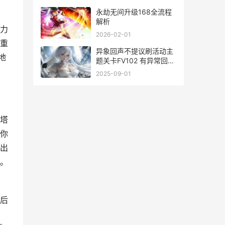
。
永劫无间升级168全流程
解析
力
2026-02-01
重
异象回声不提议刷活动主
地
题关卡FV102 有异常回声
是什么原因
2025-09-01
塔
你
出
。
后