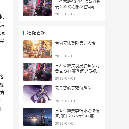
王者荣耀4g内存怎么流畅
玩 2026实测优化指南
2026-07-07
扒
清
玩
猜你喜欢
实
为何无法登陆第五人格
2026-07-05
王者荣耀关羽皮肤全系列
盘点 S44赛季解说员视角
路
深度解读
2026-07-01
视
无畏契约无双何段位
方
劝
2026-07-01
机
王者荣耀赛季结束段位结
算规则 2026年S44赛季
实战详解
2026-07-04