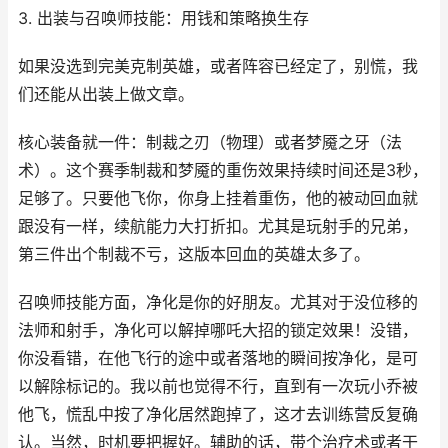
3. 出装与召唤师技能：用钱和策略换生存
如果没选到完美克制英雄，或者阵容已经定了，别慌，我
们还能从出装上做文章。
核心装备就一件：制裁之刃（物理）或者梦魇之牙（法
术）。这个赛季制裁和梦魇的重伤效果持续时间还是3秒，
足够了。只要他飞你，你身上挂着重伤，他的被动回血就
跟没有一样，续航能力大打折扣。尤其是玩射手的兄弟，
第三件出个制裁不亏，这版本回血的英雄太多了。
召唤师技能方面，净化是你的好朋友。尤其对于没位移的
法师和射手，净化可以解掉哪吒大招的锁定效果！没错，
你没看错，在他飞行的途中或者落地的瞬间按净化，是可
以解除标记的。我以前也觉得不行，直到有一次玩小乔被
他飞，慌乱中按了净化居然跑掉了，这才去训练营反复确
认。当然，时机要把握好。辅助的话，带个治疗术或者干