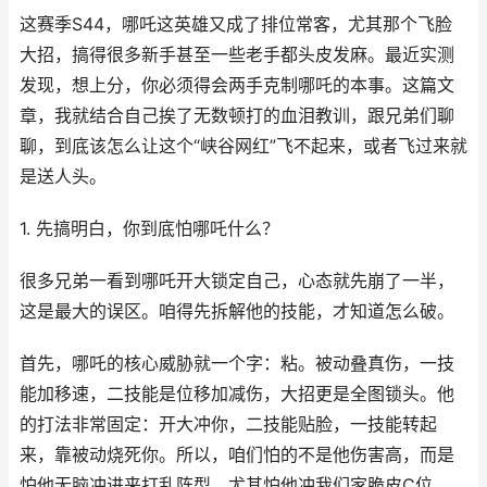
这赛季S44，哪吒这英雄又成了排位常客，尤其那个飞脸
大招，搞得很多新手甚至一些老手都头皮发麻。最近实测
发现，想上分，你必须得会两手克制哪吒的本事。这篇文
章，我就结合自己挨了无数顿打的血泪教训，跟兄弟们聊
聊，到底该怎么让这个“峡谷网红”飞不起来，或者飞过来就
是送人头。
1. 先搞明白，你到底怕哪吒什么？
很多兄弟一看到哪吒开大锁定自己，心态就先崩了一半，
这是最大的误区。咱得先拆解他的技能，才知道怎么破。
首先，哪吒的核心威胁就一个字：粘。被动叠真伤，一技
能加移速，二技能是位移加减伤，大招更是全图锁头。他
的打法非常固定：开大冲你，二技能贴脸，一技能转起
来，靠被动烧死你。所以，咱们怕的不是他伤害高，而是
怕他无脑冲进来打乱阵型，尤其怕他冲我们家脆皮C位。