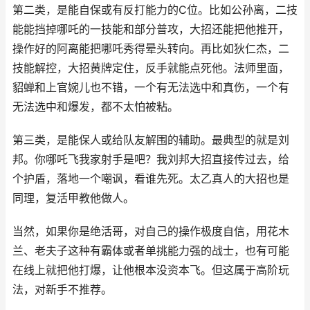
第二类，是能自保或有反打能力的C位。比如公孙离，二技
能能挡掉哪吒的一技能和部分普攻，大招还能把他推开，
操作好的阿离能把哪吒秀得晕头转向。再比如狄仁杰，二
技能解控，大招黄牌定住，反手就能点死他。法师里面，
貂蝉和上官婉儿也不错，一个有无法选中和真伤，一个有
无法选中和爆发，都不太怕被粘。
第三类，是能保人或给队友解围的辅助。最典型的就是刘
邦。你哪吒飞我家射手是吧？我刘邦大招直接传过去，给
个护盾，落地一个嘲讽，看谁先死。太乙真人的大招也是
同理，复活甲教他做人。
当然，如果你是绝活哥，对自己的操作极度自信，用花木
兰、老夫子这种有霸体或者单挑能力强的战士，也有可能
在线上就把他打爆，让他根本没资本飞。但这属于高阶玩
法，对新手不推荐。