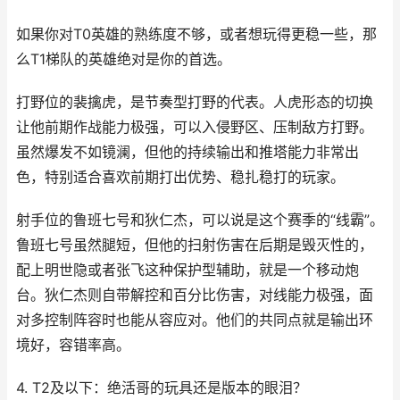
如果你对T0英雄的熟练度不够，或者想玩得更稳一些，那
么T1梯队的英雄绝对是你的首选。
打野位的裴擒虎，是节奏型打野的代表。人虎形态的切换
让他前期作战能力极强，可以入侵野区、压制敌方打野。
虽然爆发不如镜澜，但他的持续输出和推塔能力非常出
色，特别适合喜欢前期打出优势、稳扎稳打的玩家。
射手位的鲁班七号和狄仁杰，可以说是这个赛季的“线霸”。
鲁班七号虽然腿短，但他的扫射伤害在后期是毁灭性的，
配上明世隐或者张飞这种保护型辅助，就是一个移动炮
台。狄仁杰则自带解控和百分比伤害，对线能力极强，面
对多控制阵容时也能从容应对。他们的共同点就是输出环
境好，容错率高。
4. T2及以下：绝活哥的玩具还是版本的眼泪？