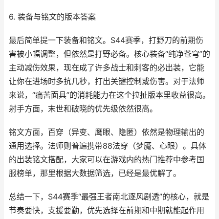
6. 装备与铭文的版本答案
最后简单提一下装备和铭文。S44赛季，打野刀的前期伤
害被小幅调整，但依然是打野必备。核心装备“纯净苍穹”的
主动减伤效果，现在成了许多战士和刺客的必出装，它能
让你在进场时多抗几秒，打出关键控制或伤害。对于法师
来说，“痛苦面具”的消耗能力在这个拉扯版本里收益很高。
射手方面，末世和破晓的优先级依然很高。
铭文方面，百穿（异变、鹰眼、隐匿）依然是物理输出的
通用选择。法师则普遍携带88法穿（梦魇、心眼）。具体
的出装铭文搭配，大家可以在游戏内的热门推荐中参考国
服榜单，那里根据大数据筛选，已经是最优解了。
总结一下，S44赛季“最强王者南北逐风剧透”的核心，就是
节奏要快，支援要勤，优先选择在前期和中期就能起作用