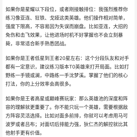
如果你是星耀以下段位，或者刚接触排位：我强烈推荐你
练习像亚连、狂铁、戈娅这类英雄。他们操作相对简单，
强度下限高，不容易因为失误而崩盘。比如亚连，大招的
免伤和击飞效果，让他进场时机不好掌握也不会立刻暴
毙，非常适合新手熟悉团战。
如果你是王者低星到王者20星左右：这个分段队友和对手
都有一定意识，建议练习版本T0英雄来打开局面。比如打
野练一手镜或澜，中路练一手沈梦溪。掌握了他们的核心
打法，你的上分效率会高很多。
如果你是王者高星或巅峰赛玩家：那么英雄池的深度和阵
容的理解就更重要了。你不能只玩一个英雄，需要根据敌
方阵容灵活选择。比如对面多前排，你就可以考虑用马可
波罗或者吕布；对面切后排能力强，狄仁杰的解控就比其
他射手更有价值。