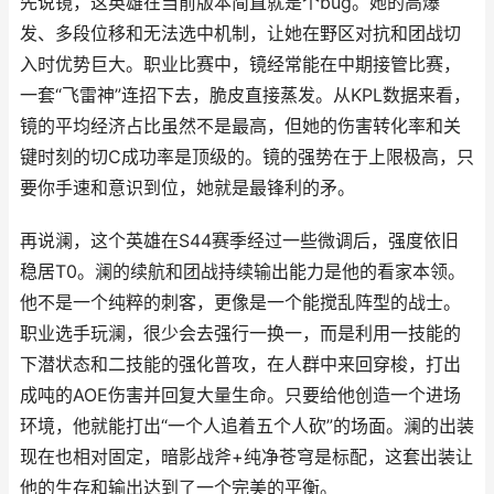
先说镜，这英雄在当前版本简直就是个bug。她的高爆
发、多段位移和无法选中机制，让她在野区对抗和团战切
入时优势巨大。职业比赛中，镜经常能在中期接管比赛，
一套“飞雷神”连招下去，脆皮直接蒸发。从KPL数据来看，
镜的平均经济占比虽然不是最高，但她的伤害转化率和关
键时刻的切C成功率是顶级的。镜的强势在于上限极高，只
要你手速和意识到位，她就是最锋利的矛。
再说澜，这个英雄在S44赛季经过一些微调后，强度依旧
稳居T0。澜的续航和团战持续输出能力是他的看家本领。
他不是一个纯粹的刺客，更像是一个能搅乱阵型的战士。
职业选手玩澜，很少会去强行一换一，而是利用一技能的
下潜状态和二技能的强化普攻，在人群中来回穿梭，打出
成吨的AOE伤害并回复大量生命。只要给他创造一个进场
环境，他就能打出“一个人追着五个人砍”的场面。澜的出装
现在也相对固定，暗影战斧+纯净苍穹是标配，这套出装让
他的生存和输出达到了一个完美的平衡。