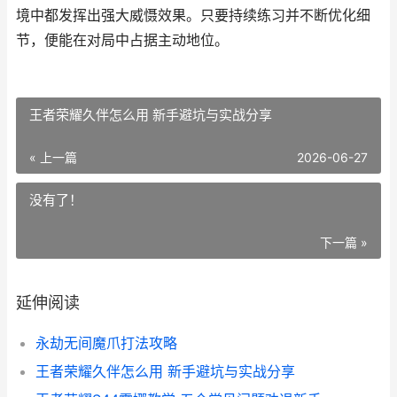
境中都发挥出强大威慑效果。只要持续练习并不断优化细
节，便能在对局中占据主动地位。
王者荣耀久伴怎么用 新手避坑与实战分享
« 上一篇
2026-06-27
没有了！
下一篇 »
延伸阅读
永劫无间魔爪打法攻略
王者荣耀久伴怎么用 新手避坑与实战分享