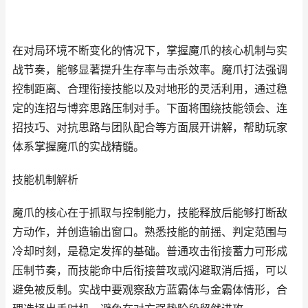
在对局环境不断变化的情况下，掌握魔爪的核心机制与实
战节奏，能够显著提升生存率与击杀效率。魔爪打法强调
控制距离、合理衔接技能以及对地形的灵活利用，通过稳
定的连招与博弈思路压制对手。下面将围绕技能领会、连
招技巧、对抗思路与团队配合等方面展开讲解，帮助玩家
体系掌握魔爪的实战精髓。
技能机制解析
魔爪的核心在于抓取与控制能力，技能释放后能够打断敌
方动作，并创造输出窗口。熟悉技能的前摇、判定范围与
冷却时刻，是稳定发挥的基础。普通攻击衔接蓄力可形成
压制节奏，而技能命中后衔接普攻或闪避取消后摇，可以
避免被反制。实战中要观察敌方蓝霸体与金霸体情形，合