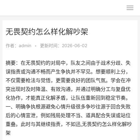
无畏契约怎么样化解吵架
作者：
admin
•
更新时间：2026-06-02
摘要：在无畏契约的对局中，队友之间由于战术分歧、失
误指责或沟通不畅而产生争执并不罕见。想要顺利上分，
不仅需要枪法与觉悟，更需要良好的团队气氛。学会在冲
突出现时及时降温、有效沟通，并通过明确分工与复盘优
化协作，才能真正化解矛盾，让队伍重新回到稳定节奏。
一、明确争执根源避免心情升级很多争吵往源于回合失败
后的心情宣泄，例如残局处理不当、道具配合失误或站位
重叠。此时与其继续指责，不如迅,无畏契约怎么样化解吵
架