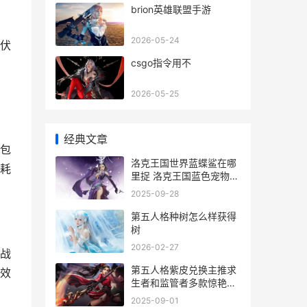
brion英雄联盟手游
2026-05-24
伏
csgo指令用不
2026-05-25
经典文章
包
洛克王国世界蓝蝶鲨在哪
耗
里捉 洛克王国蓝色宠物叫
什么
2025-09-28
第五人格种树怎么样获得
树
2026-02-27
战
第五人格紫皮兑换主推求
效
生者和监管者多款惊艳紫
皮 第五人格紫皮兑换码紫
2025-09-01