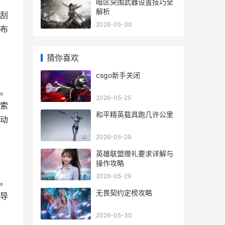
暗区突围武器设置技巧全
解析
刮
2026-05-30
布
猜你喜欢
csgo新手关闭
。
2026-05-25
索
和平精英载具跑几许公里
动
2026-05-29
英雄联盟赠礼要求详解与
操作攻略
2026-05-29
。
无畏契约定榜攻略
导
2026-05-30