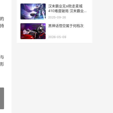
皮免费领取
汉末霸业无sl败走麦城
410难度破局 汉末霸业无
伤攻城
2025-09-26
的
持
黑神话悟空属于何档次
2026-05-09
与
形
»