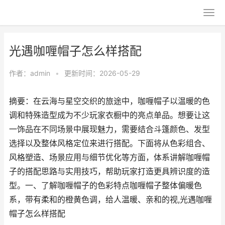
光遇咖喱帽子怎么样搭配
作者：
admin
•
更新时间：2026-05-29
摘要：在云海与星空交织的旅途中，咖喱帽子以温暖的色
调和特殊造型成为不少玩家衣橱中的亮点单品。想要让这
一饰品在不同场景中展现魅力，需要结合斗篷颜色、发型
选择以及整体风格定位来进行搭配。下面将从色彩组合、
风格塑造、场景应用与细节优化等方面，体系讲解咖喱帽
子的搭配思路与实用技巧，帮助玩家打造更具辨识度的造
型。一、了解咖喱帽子的色彩特点咖喱帽子整体偏暖色
系，带有柔和的橙黄色调，给人温暖、亲和的视,光遇咖喱
帽子怎么样搭配