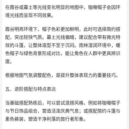
在霞谷或暮土等光线变化明显的地图中，咖喱帽子会因环
境光线而呈现不同效果。
霞谷明亮环境下，帽子色彩更加鲜明，此时可选择简约搭
配，突出轻快气质。暮土光线偏暗，建议配合带有微光特
效的斗篷，让整体造型不至于沉闷。雨林湿润环境中，暖
色帽子与绿色背景形成对比，能让角色在人群中更具辨识
度。
根据地图气氛调整配色，是提升整体表现力的重要技巧。
五、进阶搭配与特点表达
当基础搭配熟练后，可以尝试混搭风格，例如将咖喱帽子
与节日饰品组合，营造活泼庆典气息；或搭配简约斗篷与
素色裤装，塑造干净利落的旅行者形象。