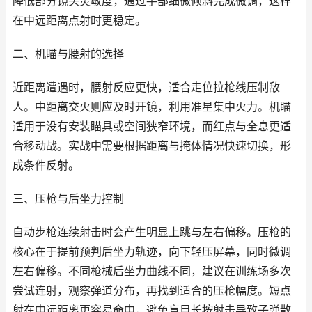
降低部分镜头灵敏度，通过手部细微倾斜完成微调，这样
在中远距离点射时更稳定。
二、机瞄与腰射的选择
近距离遭遇时，腰射反应更快，适合走位拉枪线压制敌
人。中距离交火则应及时开镜，利用准星集中火力。机瞄
适用于没有安装瞄具或空间狭窄环境，而红点与全息更适
合移动战。实战中需要根据距离与掩体情况快速切换，形
成条件反射。
三、压枪与后坐力控制
自动步枪连续射击时会产生明显上跳与左右偏移。压枪的
核心在于提前预判后坐力轨迹，向下轻压屏幕，同时微调
左右偏移。不同枪械后坐力曲线不同，建议在训练场多次
尝试连射，观察弹道分布，再找到适合的压枪幅度。短点
射在中远距离更容易命中，避免盲目长按射击导致子弹散