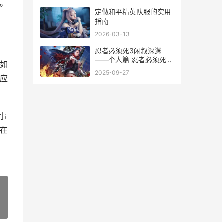
。
定做和平精英队服的实用
指南
2026-03-13
忍者必须死3闲叙深渊
——个人篇 忍者必须死3
如
讲解
2025-09-27
应
事
在
»