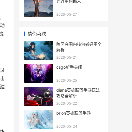
光遇用何挪人
2026-05-27
。
动
梳
猜你喜欢
暗区突围内核何者好用全
解析
2026-05-21
csgo新手关闭
过
击
2026-05-25
建
diana英雄联盟手游玩法
攻略全解析
2026-05-22
brion英雄联盟手游
2026-05-24
练