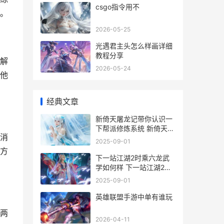
csgo指令用不
。
2026-05-25
光遇君主头怎么样画详细
教程分享
解
2026-05-24
他
经典文章
新倚天屠龙记带你认识一
下帮派修炼系统 新倚天屠
消
龙记演技
2025-09-01
方
下一站江湖2时乘六龙武
学如何样 下一站江湖2时
间有什么用
2025-09-01
英雄联盟手游中单有谁玩
两
2026-04-11