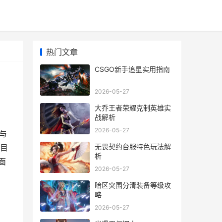
热门文章
CSGO新手追星实用指南
2026-05-27
大乔王者荣耀克制英雄实
战解析
2026-05-27
与
无畏契约台服特色玩法解
目
析
面
2026-05-27
暗区突围分清装备等级攻
略
2026-05-27