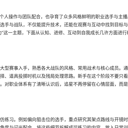
验个人操作与团队配合，也孕育了众多风格鲜明的职业选手与主播
选手与战队，不仅能提升技术，还能在观赛与互动中找到目标与
力”这一主题，下面从认知、进修、互动到自我成长几许方面进行
大型赛事入手，熟悉各大战队的风格、常用战术与核心成员。通
择、道具投掷时机以及残局处理思路。新手在这个阶段不要只看
。对职业体系有了清晰认识后，追星不再停留在心情层面，而是
仿练习。例如偏向狙击位的选手，重点研究其架点路线与开镜时
角度与闪光配合。将这些细节拆解成可练习的内容，放入日常训