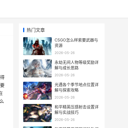
热门文章
CSGO怎么样索要武器与
资源
2026-05-26
永劫无间人物等级奖励详
解与成长思路
2026-05-26
得
光遇各个季节地点位置详
要
解与探索攻略
在
2026-05-26
么
和平精英压感射击设置详
解与实战技巧
2026-05-26