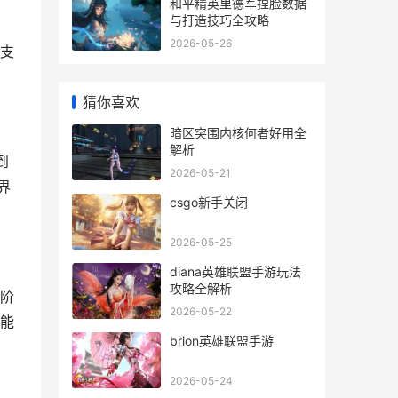
和平精英里德军捏脸数据
与打造技巧全攻略
2026-05-26
支
猜你喜欢
暗区突围内核何者好用全
解析
到
2026-05-21
界
csgo新手关闭
2026-05-25
diana英雄联盟手游玩法
攻略全解析
阶
2026-05-22
能
brion英雄联盟手游
2026-05-24