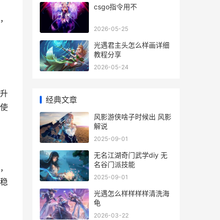
csgo指令用不
，
2026-05-25
光遇君主头怎么样画详细
教程分享
2026-05-24
升
经典文章
使
风影游侠啥子时候出 风影
解说
2025-09-01
无名江湖奇门武学diy 无
名谷门派技能
，
2025-09-01
稳
光遇怎么样样样样清洗海
龟
2026-03-22