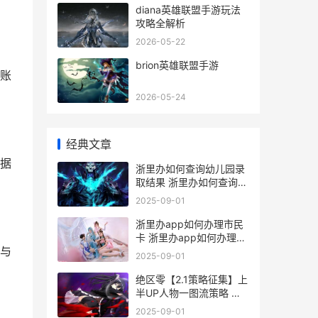
diana英雄联盟手游玩法
攻略全解析
2026-05-22
brion英雄联盟手游
账
2026-05-24
经典文章
据
浙里办如何查询幼儿园录
取结果 浙里办如何查询档
案在哪里
2025-09-01
浙里办app如何办理市民
卡 浙里办app如何办理居
与
住证
2025-09-01
绝区零【2.1策略征集】上
半UP人物一图流策略 策
略性知识
2025-09-01