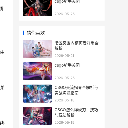
csgo新手关闭
领
2026-05-25
猜你喜欢
暗区突围内核何者好用全
一
解析
由
2026-05-21
csgo新手关闭
2026-05-25
某
CSGO交流指令全解析与
实战沟通指南
2026-05-18
CSGO怎么样砍刀：技巧
与玩法解析
绑
2026-05-19