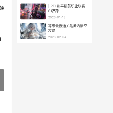
| PEL和平精英职业联赛
操
S1赛季
2026-01-13
等级最低通关黑神话悟空
攻略
2026-02-04
当
»