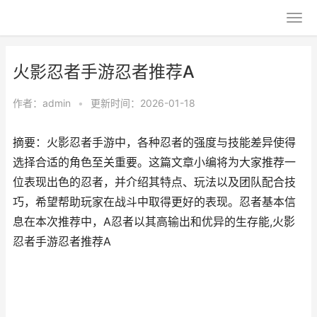
火影忍者手游忍者推荐A
作者：
admin
•
更新时间：2026-01-18
摘要：火影忍者手游中，各种忍者的强度与技能差异使得
选择合适的角色至关重要。这篇文章小编将为大家推荐一
位表现出色的忍者，并介绍其特点、玩法以及团队配合技
巧，希望帮助玩家在战斗中取得更好的表现。忍者基本信
息在本次推荐中，A忍者以其高输出和优异的生存能,火影
忍者手游忍者推荐A