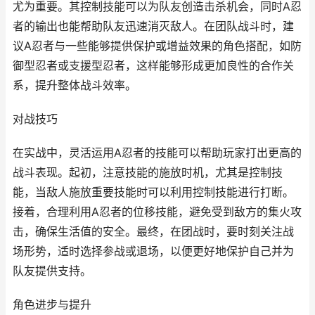
尤为重要。其控制技能可以为队友创造击杀机会，同时A忍
者的输出也能帮助队友迅速消灭敌人。在团队战斗时，建
议A忍者与一些能够提供保护或增益效果的角色搭配，如防
御型忍者或支援型忍者，这样能够形成更加良性的合作关
系，提升整体战斗效率。
对战技巧
在实战中，灵活运用A忍者的技能可以帮助玩家打出更高的
战斗表现。起初，注意技能的施放时机，尤其是控制技
能，当敌人施放重要技能时可以利用控制技能进行打断。
接着，合理利用A忍者的位移技能，避免受到敌方的集火攻
击，确保生活值的安全。最终，在团战时，要时刻关注战
场形势，适时选择参战或退场，以便更好地保护自己并为
队友提供支持。
角色进步与提升