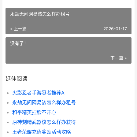
永劫无间网易该怎么样办租号
« 上一篇
2026-01-17
没有了！
下一篇 »
延伸阅读
火影忍者手游忍者推荐A
永劫无间网易该怎么样办租号
和平精英捏脸不开心
原神刻晴武器该怎么样办获得
王者荣耀充值奖励活动攻略