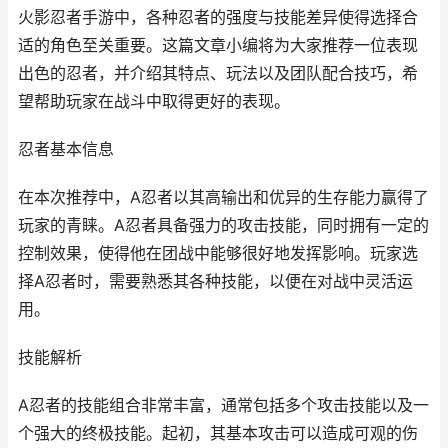
火影忍者手游中，各种忍者的强度与技能差异使得选择合
适的角色至关重要。这篇文章小编将为大家推荐一位表现
出色的忍者，并介绍其特点、玩法以及团队配合技巧，希
望帮助玩家在战斗中取得更好的表现。
忍者基本信息
在本次推荐中，A忍者以其高输出和优异的生存能力赢得了
玩家的青睐。A忍者具备强力的攻击技能，同时拥有一定的
控制效果，使得他在团战中能够很好地发挥影响。玩家选
择A忍者时，需要熟悉其各种技能，以便在对战中灵活运
用。
技能解析
A忍者的技能组合非常丰富，通常包括多个攻击技能以及一
个强大的终极技能。起初，其基本攻击可以造成可观的伤