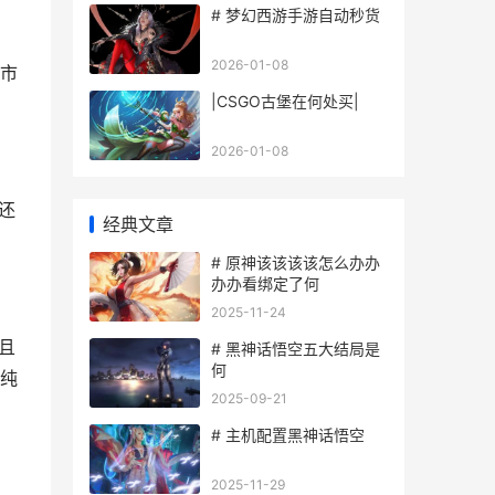
# 梦幻西游手游自动秒货
2026-01-08
在市
|CSGO古堡在何处买|
2026-01-08
还
经典文章
# 原神该该该该怎么办办
办办看绑定了何
2025-11-24
且
# 黑神话悟空五大结局是
何
纯
2025-09-21
# 主机配置黑神话悟空
2025-11-29