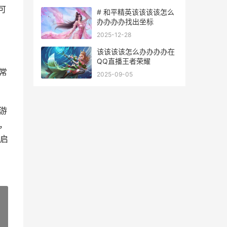
可
# 和平精英该该该该怎么
办办办办找出坐标
2025-12-28
该该该该怎么办办办办在
QQ直播王者荣耀
常
2025-09-05
游
，
启
»