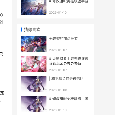
# 修改旗帜英雄联盟手游
2026-01-10
O
妙
猜你喜欢
无畏契约加点细节
2026-01-07
只
# 火影忍者手游先锋该该
该该怎么办办办办玩
2026-01-07
| 和平精英何是微信区
2026-01-08
限定
# 修改旗帜英雄联盟手游
。
2026-01-10