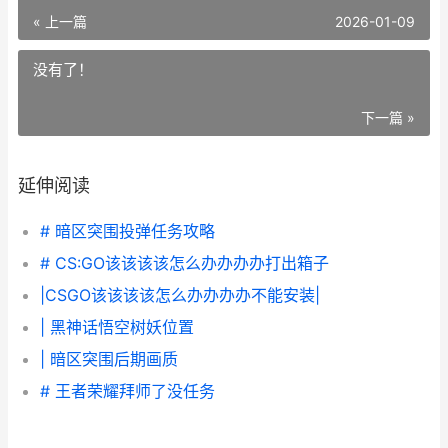
« 上一篇
2026-01-09
没有了！
下一篇 »
延伸阅读
# 暗区突围投弹任务攻略
# CS:GO该该该该怎么办办办办打出箱子
|CSGO该该该该怎么办办办办不能安装|
| 黑神话悟空树妖位置
| 暗区突围后期画质
# 王者荣耀拜师了没任务