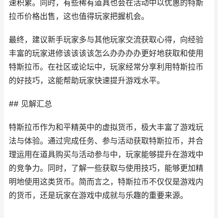
速积累。同时，有些稀有道具也会在活动中以优惠的特斯
拉币价格出售，这也值得玩家把握机会。
最终，建议新手玩家多与其他玩家交流获取心得，向经验
丰富的玩家进修该该该该怎么办办办办更好地获取和使用
特斯拉币。在社区或论坛中，玩家经常分享利用特斯拉币
的好技巧，这能帮助玩家快速提升游戏水平。
## 见解汇总
特斯拉币作为和平精英中的虚拟货币，极大丰富了游戏玩
法与体验。通过完成任务、参与活动获取特斯拉币，并合
理运用在道具购买与活动参与中，玩家能够提升在游戏中
的竞争力。同时，了解一些获取与使用技巧，能够更加精
明地使用这类货币。简而言之，特斯拉币不仅仅是游戏内
的货币，还是玩家在游戏中成就与乐趣的重要来源。