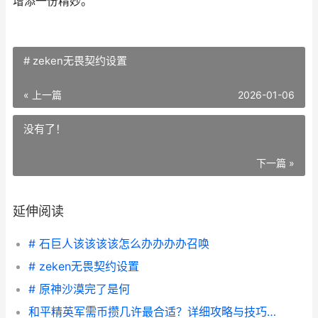
增添一份精妙。
# zeken无畏契约设置
« 上一篇
2026-01-06
没有了！
下一篇 »
延伸阅读
# 石巨人该该该该怎么办办办办召唤
# zeken无畏契约设置
# 原神沙漠完了是何
和平精英军需币攒几许最合适？详细攻略与技巧分享