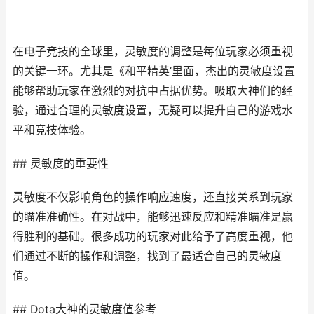
在电子竞技的全球里，灵敏度的调整是每位玩家必须重视
的关键一环。尤其是《和平精英’里面，杰出的灵敏度设置
能够帮助玩家在激烈的对抗中占据优势。吸取大神们的经
验，通过合理的灵敏度设置，无疑可以提升自己的游戏水
平和竞技体验。
## 灵敏度的重要性
灵敏度不仅影响角色的操作响应速度，还直接关系到玩家
的瞄准准确性。在对战中，能够迅速反应和精准瞄准是赢
得胜利的基础。很多成功的玩家对此给予了高度重视，他
们通过不断的操作和调整，找到了最适合自己的灵敏度
值。
## Dota大神的灵敏度值参考