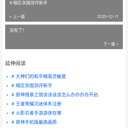
# 暗区突围测评新手
« 上一篇
2025-12-11
没有了！
下一篇 »
延伸阅读
# 大神们的和平精英灵敏度
# 暗区突围测评新手
# 原神借景之馆该该该该怎么办办办办开启
# 王者荣耀沉迷体系注册
# 火影忍者手游游侠在哪
# 原神手机版最高画质