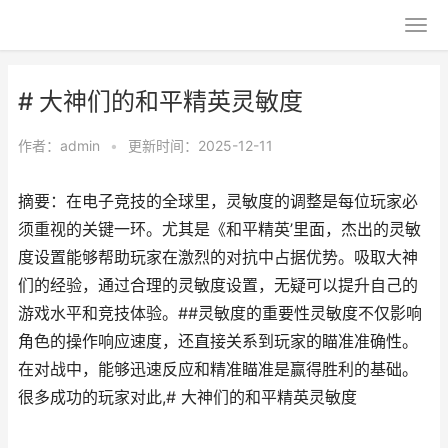
# 大神们的和平精英灵敏度
作者：
admin
•
更新时间：2025-12-11
摘要：在电子竞技的全球里，灵敏度的调整是每位玩家必
须重视的关键一环。尤其是《和平精英’里面，杰出的灵敏
度设置能够帮助玩家在激烈的对抗中占据优势。吸取大神
们的经验，通过合理的灵敏度设置，无疑可以提升自己的
游戏水平和竞技体验。##灵敏度的重要性灵敏度不仅影响
角色的操作响应速度，还直接关系到玩家的瞄准准确性。
在对战中，能够迅速反应和精准瞄准是赢得胜利的基础。
很多成功的玩家对此,# 大神们的和平精英灵敏度