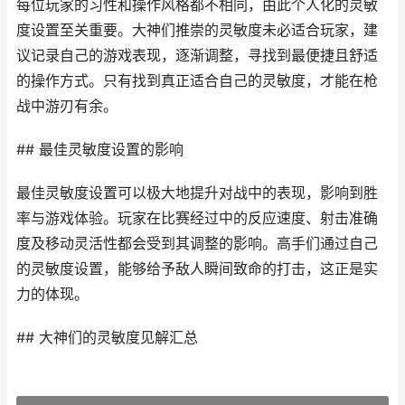
每位玩家的习性和操作风格都不相同，由此个人化的灵敏
度设置至关重要。大神们推崇的灵敏度未必适合玩家，建
议记录自己的游戏表现，逐渐调整，寻找到最便捷且舒适
的操作方式。只有找到真正适合自己的灵敏度，才能在枪
战中游刃有余。
## 最佳灵敏度设置的影响
最佳灵敏度设置可以极大地提升对战中的表现，影响到胜
率与游戏体验。玩家在比赛经过中的反应速度、射击准确
度及移动灵活性都会受到其调整的影响。高手们通过自己
的灵敏度设置，能够给予敌人瞬间致命的打击，这正是实
力的体现。
## 大神们的灵敏度见解汇总